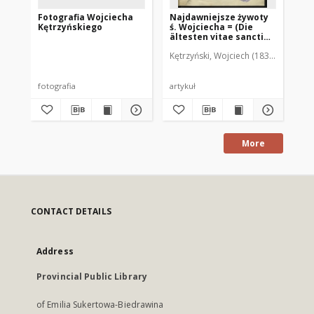
Fotografia Wojciecha
Najdawniejsze żywoty
Na
Kętrzyńskiego
ś. Wojciecha = (Die
św.
ältesten vitae sancti
au
Adalbert und ihre
Kętrzyński, Wojciech (1838-1918)
Kęt
Verfasser)
fotografia
artykuł
art
More
CONTACT DETAILS
Address
Provincial Public Library
of Emilia Sukertowa-Biedrawina