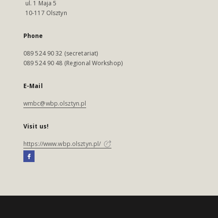
ul. 1 Maja 5
10-117 Olsztyn
Phone
089 524 90 32 (secretariat)
089 524 90 48 (Regional Workshop)
E-Mail
wmbc@wbp.olsztyn.pl
Visit us!
https://www.wbp.olsztyn.pl/