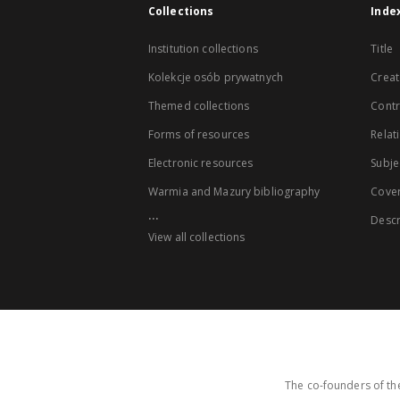
Collections
Inde
Institution collections
Title
Kolekcje osób prywatnych
Creat
Themed collections
Contr
Forms of resources
Relat
Electronic resources
Subje
Warmia and Mazury bibliography
Cove
...
Descr
View all collections
The co-founders of the