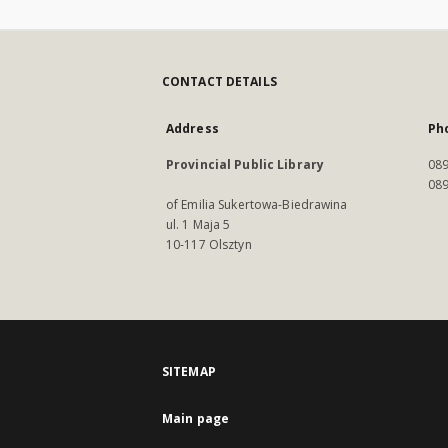
CONTACT DETAILS
Address
Ph
Provincial Public Library
089
089
of Emilia Sukertowa-Biedrawina
ul. 1 Maja 5
10-117 Olsztyn
SITEMAP
Main page