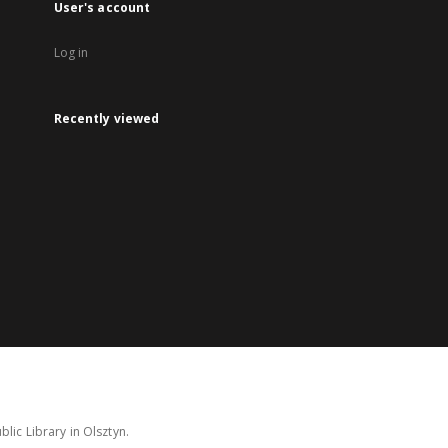
User's account
Log in
Recently viewed
lic Library in Olsztyn.