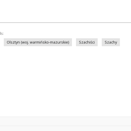
ds:
Olsztyn (woj. warmińsko-mazurskie)
Szachiści
Szachy