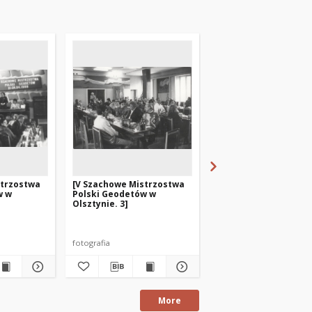
strzostwa
[V Szachowe Mistrzostwa
[V Szachowe Mistrzo
w w
Polski Geodetów w
Polski Geodetów w
Olsztynie. 3]
Olsztynie. 4]
fotografia
fotografia
More