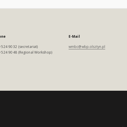
one
E-Mail
 524 90 32 (secretariat)
wmbc@wbp.olsztyn.pl
 524 90 48 (Regional Workshop)