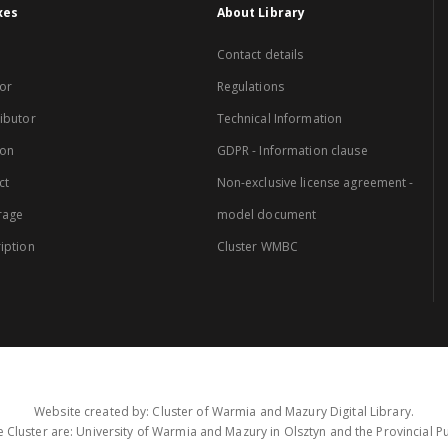
xes
About Library
Contact details
or
Regulations
ibutor
Technical Information
ion
GDPR - Information clause
ct
Non-exclusive license agreement -
rage
model document
iption
Cluster WMBC
Website created by: Cluster of Warmia and Mazury Digital Library.
 Cluster are: University of Warmia and Mazury in Olsztyn and the Provincial Pub