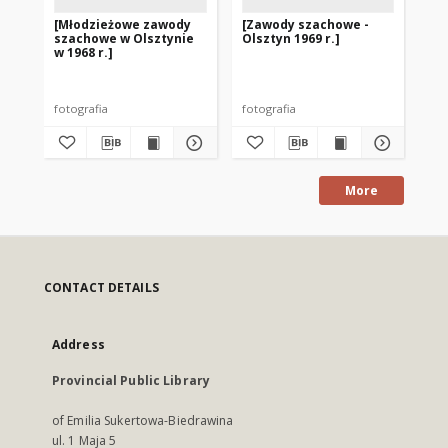
[Młodzieżowe zawody
[Zawody szachowe -
[V
szachowe w Olsztynie
Olsztyn 1969 r.]
Mi
w 1968 r.]
Ge
1]
fotografia
fotografia
fot
More
CONTACT DETAILS
Address
Provincial Public Library
of Emilia Sukertowa-Biedrawina
ul. 1 Maja 5