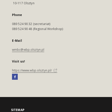
10-117 Olsztyn
Phone
089 524 90 32 (secretariat)
089 524 90 48 (Regional Workshop)
E-Mail
wmbc@wbp.olsztyn.pl
Visit us!
https://www.wbp.olsztyn.pl/
SITEMAP