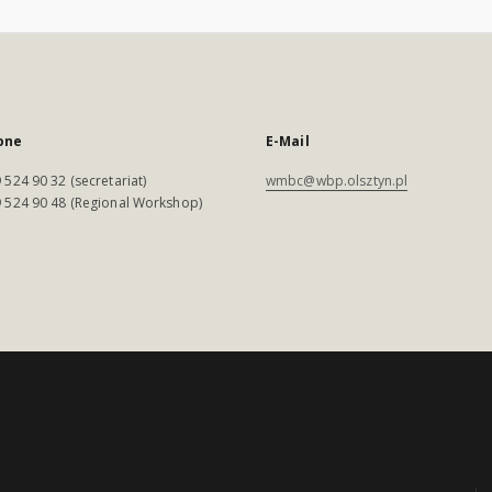
one
E-Mail
 524 90 32 (secretariat)
wmbc@wbp.olsztyn.pl
 524 90 48 (Regional Workshop)