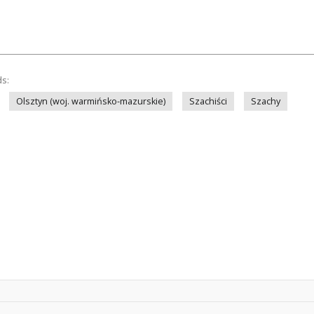
ds:
Olsztyn (woj. warmińsko-mazurskie)
Szachiści
Szachy