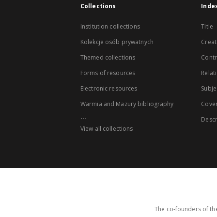
Collections
Inde
Institution collections
Title
Kolekcje osób prywatnych
Creat
Themed collections
Contr
Forms of resources
Relat
Electronic resources
Subje
Warmia and Mazury bibliography
Cove
...
Descr
View all collections
The co-founders of the