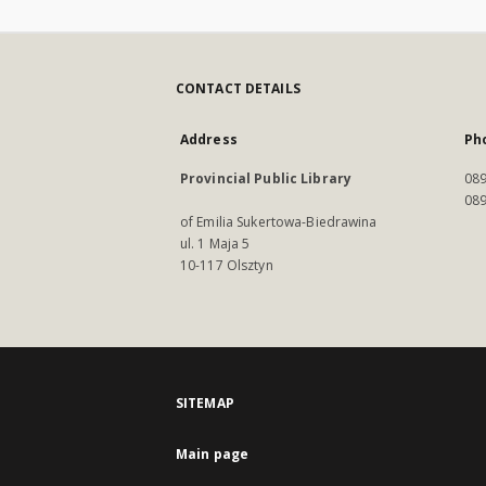
CONTACT DETAILS
Address
Ph
Provincial Public Library
089
089
of Emilia Sukertowa-Biedrawina
ul. 1 Maja 5
10-117 Olsztyn
SITEMAP
Main page