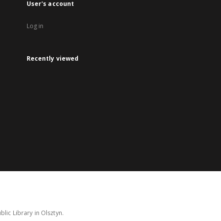
User's account
Log in
Recently viewed
lic Library in Olsztyn.