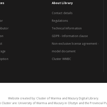
xes
About Library
Contact details
or
Regulations
ibutor
Technical Information
ion
GDPR - Information clause
ct
Non-exclusive license agreement -
rage
model document
iption
Cluster WMBC
Website created by: Cluster of Warmia and Mazury Digital Library.
 Cluster are: University of Warmia and Mazury in Olsztyn and the Provincial Pub