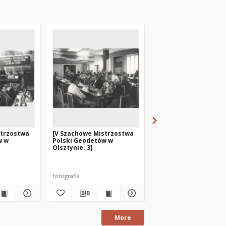
strzostwa
[V Szachowe Mistrzostwa
[V Szachowe Mistrzo
w w
Polski Geodetów w
Polski Geodetów w
Olsztynie. 3]
Olsztynie. 4]
fotografia
fotografia
More