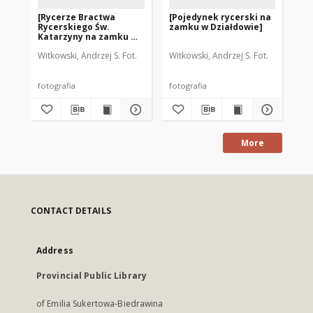
[Rycerze Bractwa
[Pojedynek rycerski na
[Z
Rycerskiego Św.
zamku w Działdowie]
wa
Katarzyny na zamku w
na
Działdowie]
Dz
Witkowski, Andrzej S. Fot.
Witkowski, Andrzej S. Fot.
Wit
fotografia
fotografia
fot
More
CONTACT DETAILS
Address
Provincial Public Library
of Emilia Sukertowa-Biedrawina