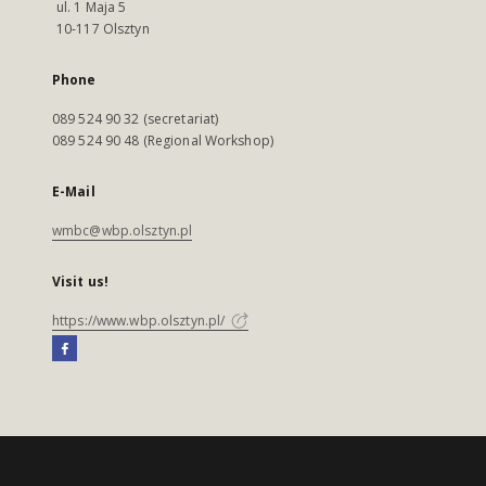
ul. 1 Maja 5
10-117 Olsztyn
Phone
089 524 90 32 (secretariat)
089 524 90 48 (Regional Workshop)
E-Mail
wmbc@wbp.olsztyn.pl
Visit us!
https://www.wbp.olsztyn.pl/