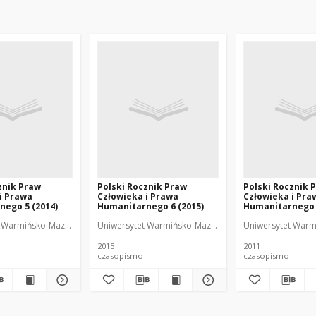
znik Praw
Polski Rocznik Praw
Polski Rocznik 
i Prawa
Człowieka i Prawa
Człowieka i Pra
ego 5 (2014)
Humanitarnego 6 (2015)
Humanitarnego 2
dra Praw Człowieka i Prawa Europejskiego
 Warmińsko-Mazurski (Olsztyn). Katedra Praw Człowieka i Prawa Europejskiego
Uniwersytet Warmińsko-Mazurski (Olsztyn). Katedra Pr
Uniwersytet Warmi
2015
2011
czasopismo
czasopismo