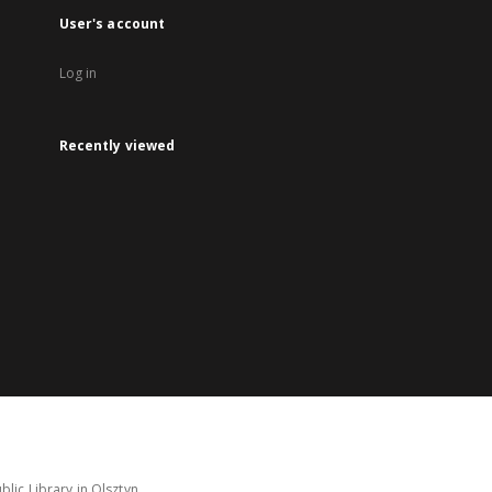
User's account
Log in
Recently viewed
lic Library in Olsztyn.