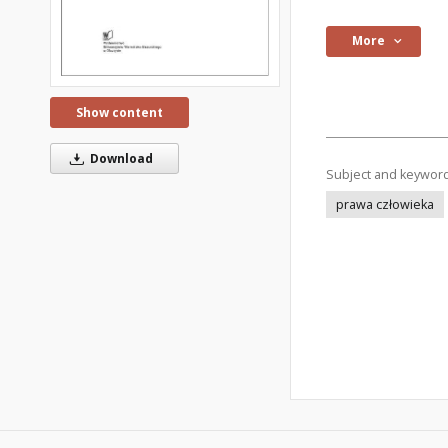
More
Show content
Download
Subject and keywor
prawa człowieka