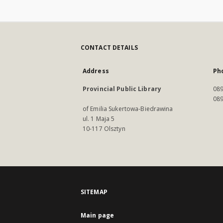
CONTACT DETAILS
Address
Ph
Provincial Public Library
089
089
of Emilia Sukertowa-Biedrawina
ul. 1 Maja 5
10-117 Olsztyn
SITEMAP
Main page