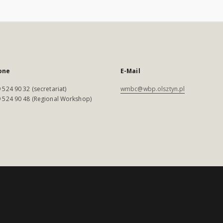
one
E-Mail
 524 90 32 (secretariat)
wmbc@wbp.olsztyn.pl
 524 90 48 (Regional Workshop)