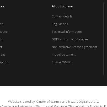
xes
About Library
Contact details
or
Regulations
ibutor
Technical Information
ion
GDPR - Information clause
ct
Non-exclusive license agreement -
rage
model document
iption
Cluster WMBC
Website created by: Cluster of Warmia and Mazury Digital Library.
 Cluster are: University of Warmia and Mazury in Olsztyn and the Provincial Pub