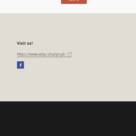
Visit us!
https://www.wbp.olsztyn.pl/