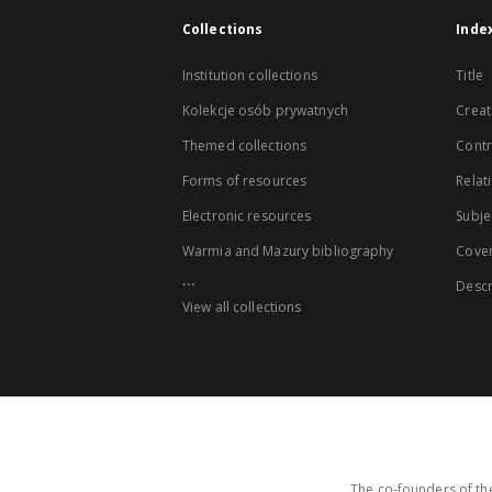
Collections
Inde
Institution collections
Title
Kolekcje osób prywatnych
Creat
Themed collections
Contr
Forms of resources
Relat
Electronic resources
Subje
Warmia and Mazury bibliography
Cove
...
Descr
View all collections
The co-founders of the