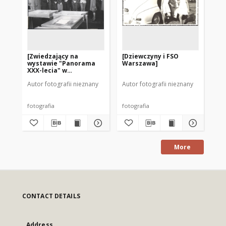
[Zwiedzający na
[Dziewczyny i FSO
[D
wystawie "Panorama
Warszawa]
Wa
XXX-lecia" w
Bu
Warszawie. 2]
Autor fotografii nieznany
Autor fotografii nieznany
Aut
fotografia
fotografia
fot
More
CONTACT DETAILS
Address