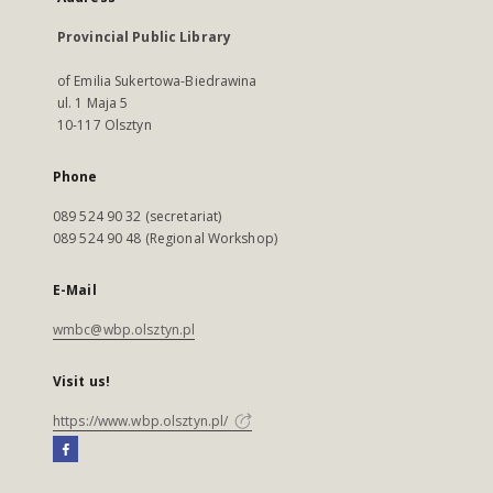
Provincial Public Library
of Emilia Sukertowa-Biedrawina
ul. 1 Maja 5
10-117 Olsztyn
Phone
089 524 90 32 (secretariat)
089 524 90 48 (Regional Workshop)
E-Mail
wmbc@wbp.olsztyn.pl
Visit us!
https://www.wbp.olsztyn.pl/