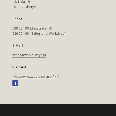
ul. 1 Maja 5
10-117 Olsztyn
Phone
089 524 90 32 (secretariat)
089 524 90 48 (Regional Workshop)
E-Mail
wmbc@wbp.olsztyn.pl
Visit us!
https://www.wbp.olsztyn.pl/