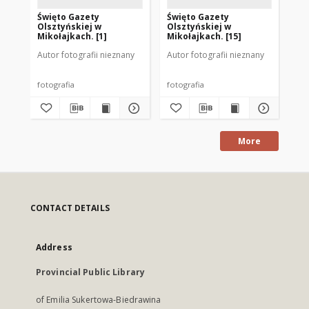
Święto Gazety
Święto Gazety
[P
Olsztyńskiej w
Olsztyńskiej w
Ma
Mikołajkach. [1]
Mikołajkach. [15]
Autor fotografii nieznany
Autor fotografii nieznany
Cze
fotografia
fotografia
fot
More
CONTACT DETAILS
Address
Provincial Public Library
of Emilia Sukertowa-Biedrawina