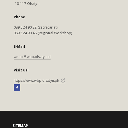
10-117 Olsztyn
Phone
089 524 90 32 (secretariat)
089 524 90 48 (Regional Workshop)
E-Mail
wmbc@wbp.olsztyn.pl
Visit us!
https://www.wbp.olsztyn.pl/
SITEMAP