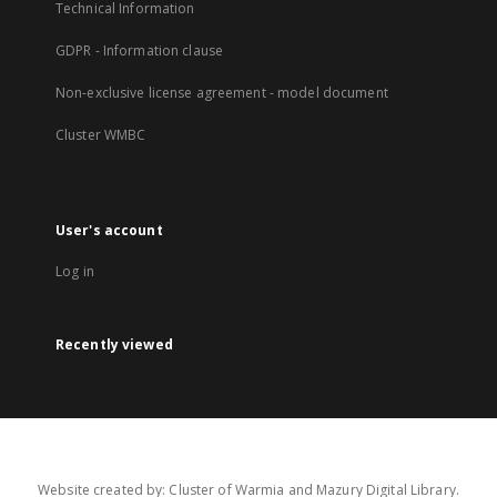
Technical Information
GDPR - Information clause
Non-exclusive license agreement - model document
Cluster WMBC
User's account
Log in
Recently viewed
Website created by: Cluster of Warmia and Mazury Digital Library.