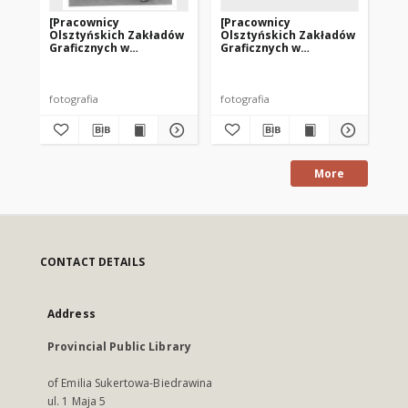
[Pracownicy
[Pracownicy
[P
Olsztyńskich Zakładów
Olsztyńskich Zakładów
Ol
Graficznych w
Graficznych w
Gr
pochodzie
pochodzie
po
pierwszomajowym. 1]
pierwszomajowym. 2]
pi
fotografia
fotografia
fot
More
CONTACT DETAILS
Address
Provincial Public Library
of Emilia Sukertowa-Biedrawina
ul. 1 Maja 5