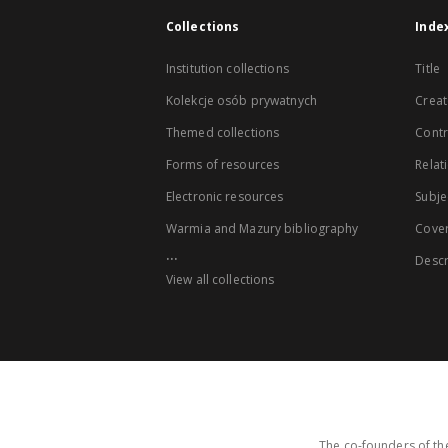
Collections
Inde
Institution collections
Title
Kolekcje osób prywatnych
Creat
Themed collections
Contr
Forms of resources
Relat
Electronic resources
Subje
Warmia and Mazury bibliography
Cove
...
Descr
View all collections
The co-founders of the