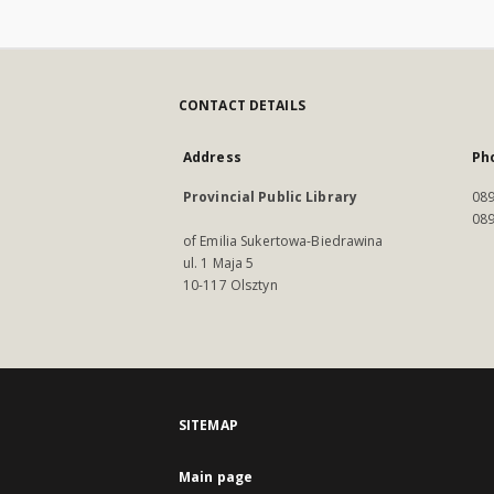
CONTACT DETAILS
Address
Ph
Provincial Public Library
089
089
of Emilia Sukertowa-Biedrawina
ul. 1 Maja 5
10-117 Olsztyn
SITEMAP
Main page