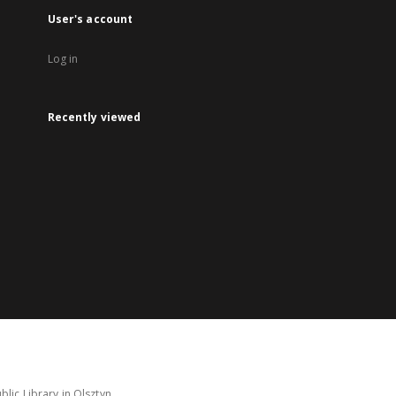
User's account
Log in
Recently viewed
lic Library in Olsztyn.