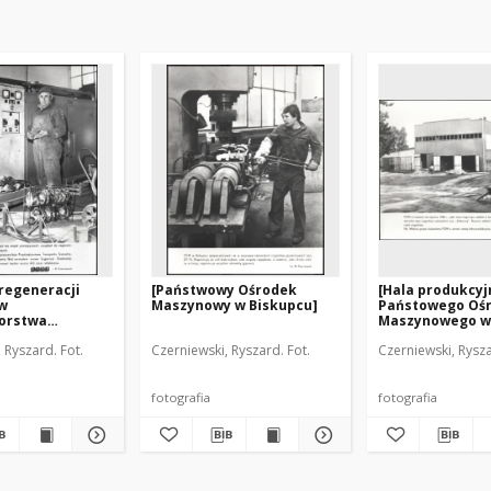
regeneracji
[Państwowy Ośrodek
[Hala produkcyj
ów
Maszynowy w Biskupcu]
Państowego Oś
iorstwa
Maszynowego w
u
 Ryszard. Fot.
Czerniewski, Ryszard. Fot.
Czerniewski, Rysza
wego Łączności
e]
fotografia
fotografia