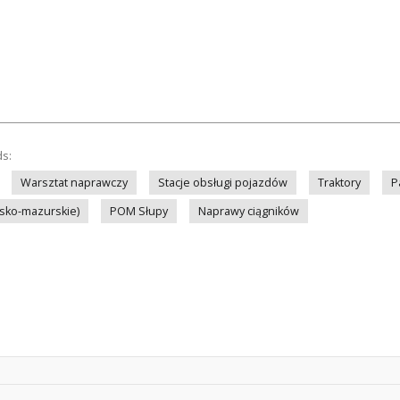
ds:
Warsztat naprawczy
Stacje obsługi pojazdów
Traktory
P
ńsko-mazurskie)
POM Słupy
Naprawy ciągników