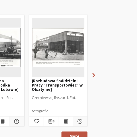
na
[Rozbudowa Spółdzielni
[Hala napraw silnikó
rodka
Pracy "Transportowiec" w
Iławskich Zakładach
 Lubawie]
Olsztynie]
Naprawy Samochodó
rd. Fot.
Czerniewski, Ryszard. Fot.
Czerniewski, Ryszard. Fo
fotografia
fotografia
More