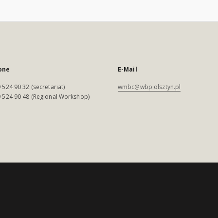
one
E-Mail
 524 90 32 (secretariat)
wmbc@wbp.olsztyn.pl
 524 90 48 (Regional Workshop)