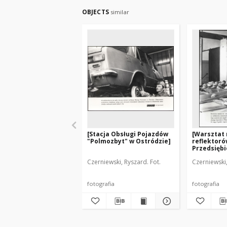
OBJECTS
similar
[Stacja Obsługi Pojazdów
[Warsztat 
"Polmozbyt" w Ostródzie]
reflektor
Przedsięb
Transport
Czerniewski, Ryszard. Fot.
Czerniewski,
Samochodo
w Olsztyni
fotografia
fotografia