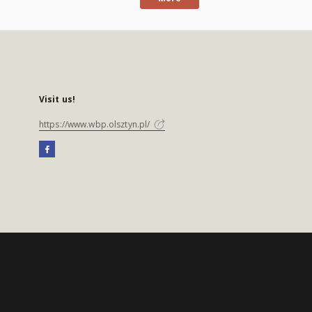
Visit us!
https://www.wbp.olsztyn.pl/