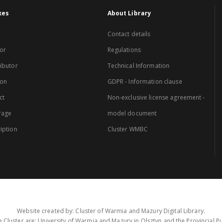
xes
About Library
Contact details
or
Regulations
ibutor
Technical Information
ion
GDPR - Information clause
ct
Non-exclusive license agreement -
rage
model document
iption
Cluster WMBC
Website created by: Cluster of Warmia and Mazury Digital Library.
 Cluster are: University of Warmia and Mazury in Olsztyn and the Provincial Pub