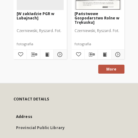
[W zakładzie PGR w
[Państwowe
[K
Lubajnach]
Gospodarstwo Rolne w
PG
Trękusku]
Czerniewski, Ryszard. Fot.
Czerniewski, Ryszard. Fot.
Cze
fotografia
fotografia
fot
More
CONTACT DETAILS
Address
Provincial Public Library