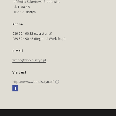
of Emilia Sukertowa-Biedrawina
ul. 1 Maja 5
10-117 Olsztyn
Phone
089 524 90 32 (secretariat)
089 524 90 48 (Regional Workshop)
E-Mail
wmbc@wbp.olsztyn.pl
Visit us!
https://www.wbp.olsztyn.pl/