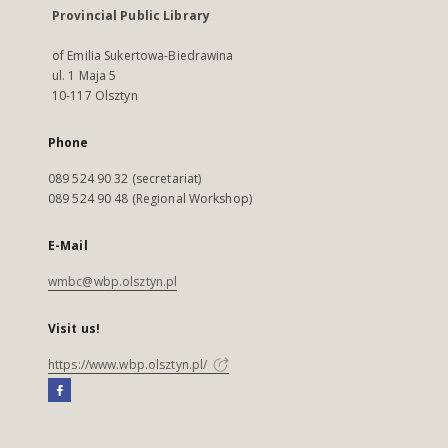
Provincial Public Library
of Emilia Sukertowa-Biedrawina
ul. 1 Maja 5
10-117 Olsztyn
Phone
089 524 90 32 (secretariat)
089 524 90 48 (Regional Workshop)
E-Mail
wmbc@wbp.olsztyn.pl
Visit us!
https://www.wbp.olsztyn.pl/