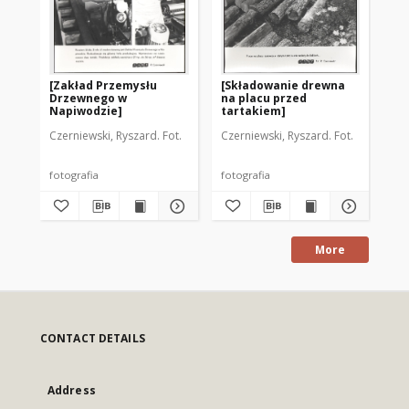
[Zakład Przemysłu
[Składowanie drewna
[P
Drzewnego w
na placu przed
Napiwodzie]
tartakiem]
Czerniewski, Ryszard. Fot.
Czerniewski, Ryszard. Fot.
Aut
fotografia
fotografia
fot
More
CONTACT DETAILS
Address