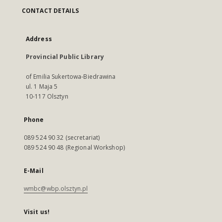
CONTACT DETAILS
Address
Provincial Public Library
of Emilia Sukertowa-Biedrawina
ul. 1 Maja 5
10-117 Olsztyn
Phone
089 524 90 32 (secretariat)
089 524 90 48 (Regional Workshop)
E-Mail
wmbc@wbp.olsztyn.pl
Visit us!