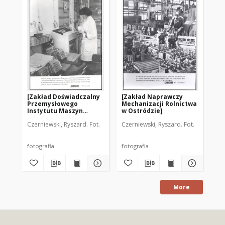
[Zakład Doświadczalny
[Zakład Naprawczy
[D
Przemysłowego
Mechanizacji Rolnictwa
bu
Instytutu Maszyn
w Ostródzie]
Ol
Budowlanych w
Czerniewski, Ryszard. Fot.
Czerniewski, Ryszard. Fot.
Cze
Biskupcu]
fotografia
fotografia
fot
More