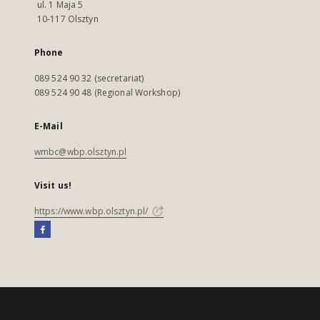
ul. 1 Maja 5
10-117 Olsztyn
Phone
089 524 90 32 (secretariat)
089 524 90 48 (Regional Workshop)
E-Mail
wmbc@wbp.olsztyn.pl
Visit us!
https://www.wbp.olsztyn.pl/