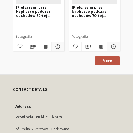
[Pielgrzymi przy
[Pielgrzymi przy
[P
kapliczce podczas
kapliczce podczas
ka
obchodów 70-tej
obchodów 70-tej
źr
rocznicy Objawień w
rocznicy Objawień w
Gi
Gietrzwałdzie. 3]
Gietrzwałdzie. 4]
fotografia
fotografia
fot
More
CONTACT DETAILS
Address
Provincial Public Library
of Emilia Sukertowa-Biedrawina