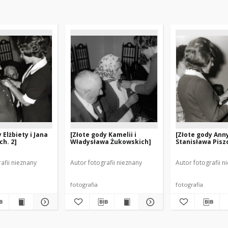
 Elżbiety i Jana
[Złote gody Kamelii i
[Złote gody Anny
h. 2]
Władysława Żukowskich]
Stanisława Pisz
afii nieznany
Autor fotografii nieznany
Autor fotografii n
fotografia
fotografia