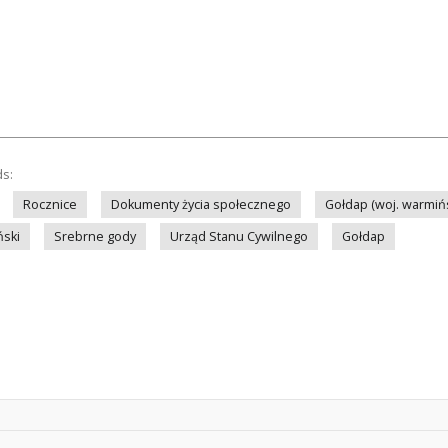
ds:
Rocznice
Dokumenty życia społecznego
Gołdap (woj. warmiń
ński
Srebrne gody
Urząd Stanu Cywilnego
Gołdap