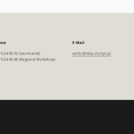
one
E-Mail
 524 90 32 (secretariat)
wmbc@wbp.olsztyn.pl
 524 90 48 (Regional Workshop)