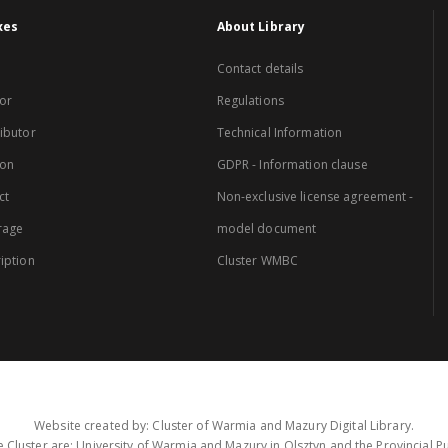
xes
About Library
Contact details
or
Regulations
ibutor
Technical Information
ion
GDPR - Information clause
ct
Non-exclusive license agreement -
rage
model document
iption
Cluster WMBC
Website created by: Cluster of Warmia and Mazury Digital Library.
 Cluster are: University of Warmia and Mazury in Olsztyn and the Provincial Pub