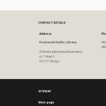
CONTACT DETAILS
Address
Ph
Provincial Public Library
089
089
of Emilia Sukertowa-Biedrawina
ul. 1 Maja 5
10-117 Olsztyn
SITEMAP
Main page