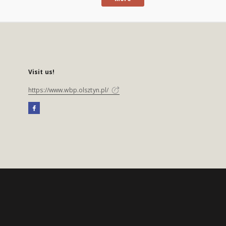
Visit us!
https://www.wbp.olsztyn.pl/