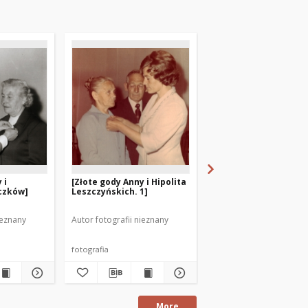
 i
[Złote gody Anny i Hipolita
[Złote gody Anny i Hip
czków]
Leszczyńskich. 1]
Leszczyńskich. 2]
ieznany
Autor fotografii nieznany
Autor fotografii nieznan
fotografia
fotografia
More