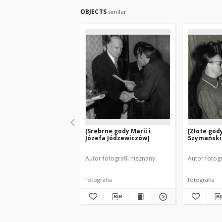
OBJECTS
similar
[Srebrne gody Marii i
[Złote gody
Józefa Jódzewiczów]
Szymańskic
Autor fotografii nieznany
Autor fotogr
fotografia
fotografia