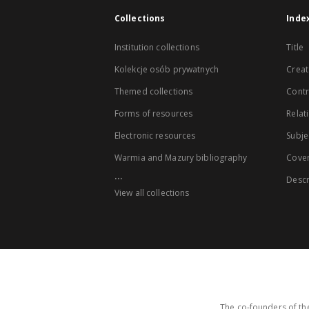
Collections
Inde
Institution collections
Title
Kolekcje osób prywatnych
Creat
Themed collections
Contr
Forms of resources
Relat
Electronic resources
Subje
Warmia and Mazury bibliography
Cove
...
Descr
View all collections
The co-founders of the