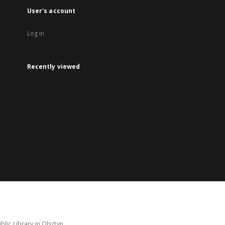
User's account
Log in
Recently viewed
lic Library in Olsztyn.