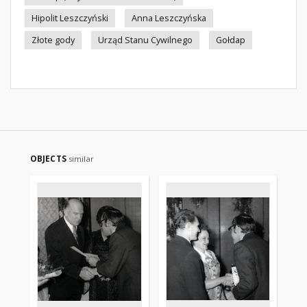
Hipolit Leszczyński
Anna Leszczyńska
Złote gody
Urząd Stanu Cywilnego
Gołdap
OBJECTS
similar