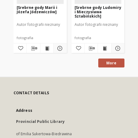
[Srebrne gody Marii i
[Srebrne gody Ludomiry
[Zł
Józefa Jódzewiczów]
i Mieczysława
Ja
Sztabińskich]
Autor fotografii nieznany
Autor fotografii nieznany
Aut
fotografia
fotografia
fot
More
CONTACT DETAILS
Address
Provincial Public Library
of Emilia Sukertowa-Biedrawina