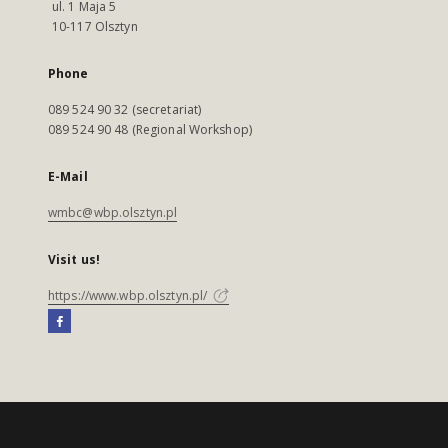
ul. 1 Maja 5
10-117 Olsztyn
Phone
089 524 90 32 (secretariat)
089 524 90 48 (Regional Workshop)
E-Mail
wmbc@wbp.olsztyn.pl
Visit us!
https://www.wbp.olsztyn.pl/