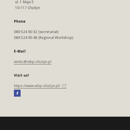
ul. 1 Maja 5
10-117 Olsztyn
Phone
089 524 90 32 (secretariat)
089 524 90 48 (Regional Workshop)
E-Mail
wmbc@wbp.olsztyn.pl
Visit us!
https://www.wbp.olsztyn.pl/