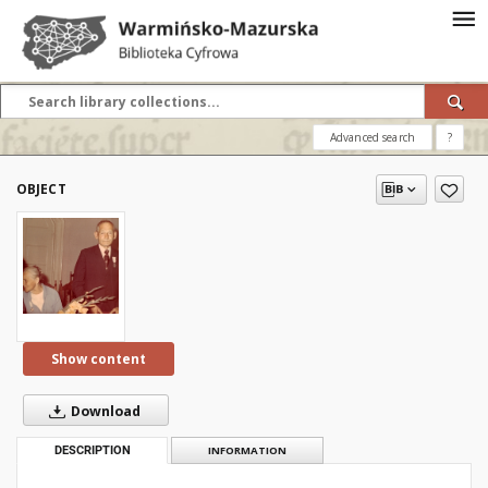
Advanced search
?
OBJECT
Show content
Download
DESCRIPTION
INFORMATION