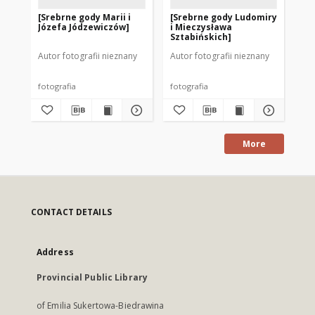
[Srebrne gody Marii i
[Srebrne gody Ludomiry
[Zł
Józefa Jódzewiczów]
i Mieczysława
Ja
Sztabińskich]
Autor fotografii nieznany
Autor fotografii nieznany
Aut
fotografia
fotografia
fot
More
CONTACT DETAILS
Address
Provincial Public Library
of Emilia Sukertowa-Biedrawina