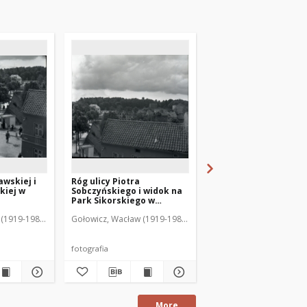
awskiej i
Róg ulicy Piotra
Ulica Ratuszowa i Pla
kiej w
Sobczyńskiego i widok na
Kajki w Mrągowie. [3]
Park Sikorskiego w
Mrągowie. [1]
(1919-1983). Fot.
Gołowicz, Wacław (1919-1983). Fot.
Gołowicz, Wacław (1919-
fotografia
fotografia
More