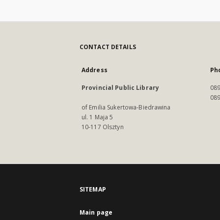
CONTACT DETAILS
Address
Ph
Provincial Public Library
089
089
of Emilia Sukertowa-Biedrawina
ul. 1 Maja 5
10-117 Olsztyn
SITEMAP
Main page