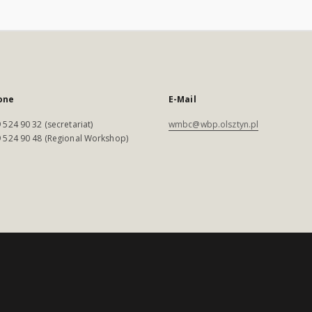
one
E-Mail
 524 90 32 (secretariat)
wmbc@wbp.olsztyn.pl
 524 90 48 (Regional Workshop)