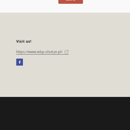
Visit us!
https://www.wbp.olsztyn.pl/