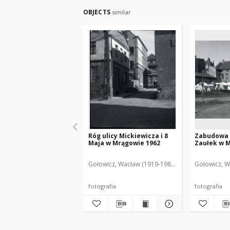
OBJECTS
similar
Róg ulicy Mickiewicza i 8
Zabudowa u
Maja w Mrągowie 1962
Zaułek w 
Gołowicz, Wacław (1919-1983). Fot.
Gołowicz, W
fotografia
fotografia