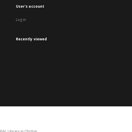
User's account
Log in
Recently viewed
lic Library in Olsztyn.