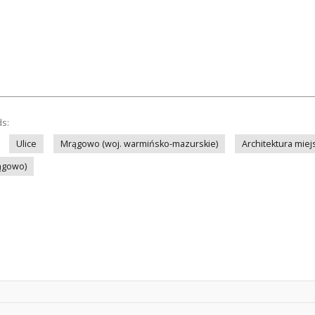
ds:
Ulice
Mrągowo (woj. warmińsko-mazurskie)
Architektura miej
rągowo)