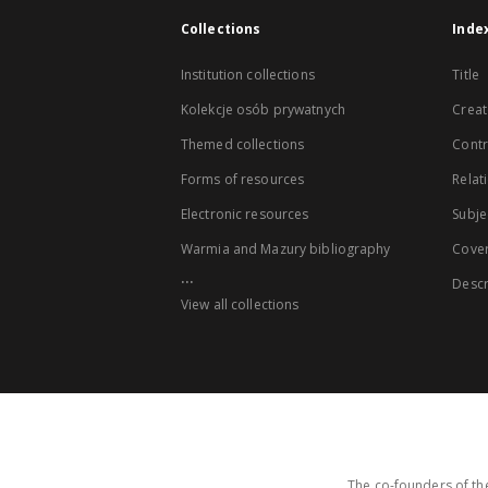
Collections
Inde
Institution collections
Title
Kolekcje osób prywatnych
Creat
Themed collections
Contr
Forms of resources
Relat
Electronic resources
Subje
Warmia and Mazury bibliography
Cove
...
Descr
View all collections
The co-founders of the