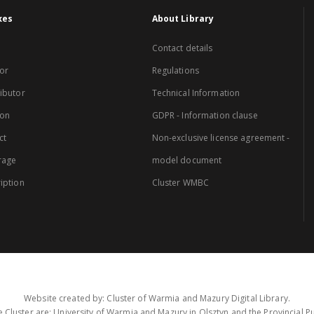
xes
About Library
Contact details
or
Regulations
ibutor
Technical Information
ion
GDPR - Information clause
ct
Non-exclusive license agreement -
rage
model document
iption
Cluster WMBC
Website created by: Cluster of Warmia and Mazury Digital Library.
 Cluster are: University of Warmia and Mazury in Olsztyn and the Provincial Pub