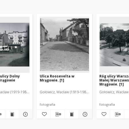
licy Dolny
Ulica Roosevelta w
Róg ulicy Warsz
Mrągowie
Mrągowie. [1]
Małej Warszaws
Mrągowie. [1]
acław (1919-1983). Fot.
Gołowicz, Wacław (1919-1983). Fot.
Gołowicz, Wacław 
fotografia
fotografia