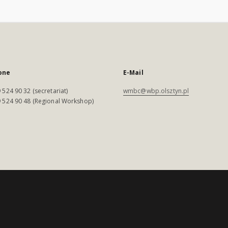
one
E-Mail
 524 90 32 (secretariat)
wmbc@wbp.olsztyn.pl
 524 90 48 (Regional Workshop)