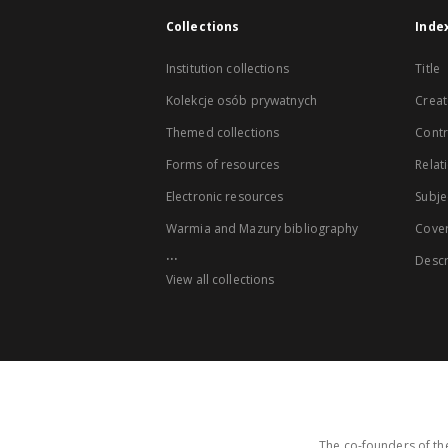
Collections
Inde
Institution collections
Title
Kolekcje osób prywatnych
Creat
Themed collections
Contr
Forms of resources
Relat
Electronic resources
Subje
Warmia and Mazury bibliography
Cove
...
Descr
View all collections
The co-founders of the