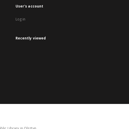
User's account
Log in
Recently viewed
lic Library in Olsztyn.