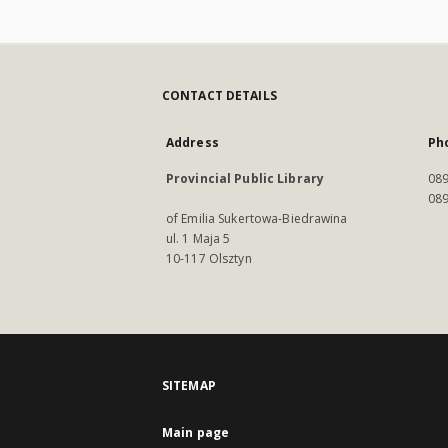
CONTACT DETAILS
Address
Ph
Provincial Public Library
089
089
of Emilia Sukertowa-Biedrawina
ul. 1 Maja 5
10-117 Olsztyn
SITEMAP
Main page