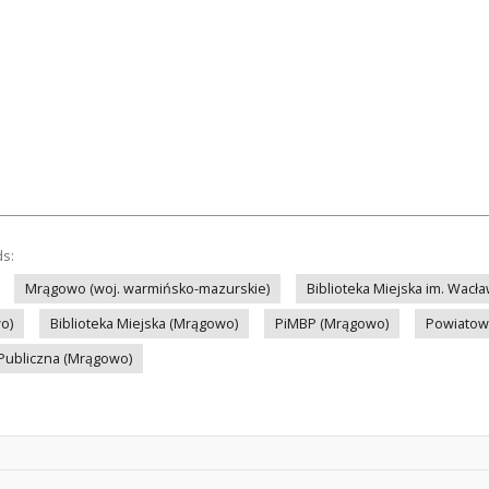
ds:
Mrągowo (woj. warmińsko-mazurskie)
Biblioteka Miejska im. Wac
o)
Biblioteka Miejska (Mrągowo)
PiMBP (Mrągowo)
Powiatowa
 Publiczna (Mrągowo)