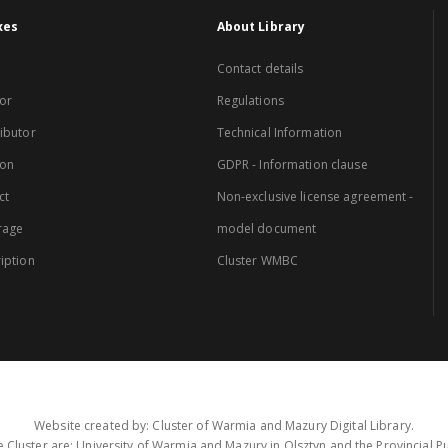
xes
About Library
Contact details
or
Regulations
ibutor
Technical Information
ion
GDPR - Information clause
ct
Non-exclusive license agreement -
rage
model document
iption
Cluster WMBC
Website created by: Cluster of Warmia and Mazury Digital Library.
 Cluster are: University of Warmia and Mazury in Olsztyn and the Provincial Pub