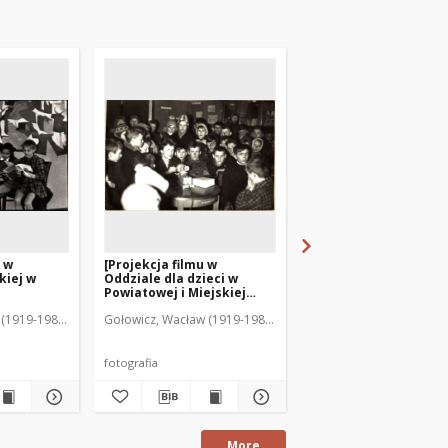
a w
[Projekcja filmu w
[Bibliotekarki przy
kiej w
Oddziale dla dzieci w
klejeniu kukiełek]
Powiatowej i Miejskiej
Biblioteki Publicznej w
(1919-1983). Fot.
Gołowicz, Wacław (1919-1983). Fot.
Gołowicz, Wacław (1919-
Mrągowie 1963. 2]
fotografia
fotografia
More