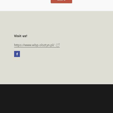
Visit us!
https://www.wbp.olsztyn.pl/