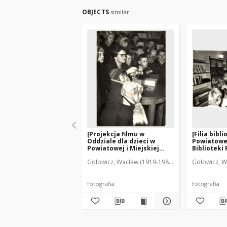
OBJECTS
similar
[Projekcja filmu w
[Filia bibl
Oddziale dla dzieci w
Powiatowej
Powiatowej i Miejskiej
Biblioteki 
Biblioteki Publicznej w
Mrągowie. 
Gołowicz, Wacław (1919-1983). Fot.
Gołowicz, W
Mrągowie 1963. 1]
fotografia
fotografia