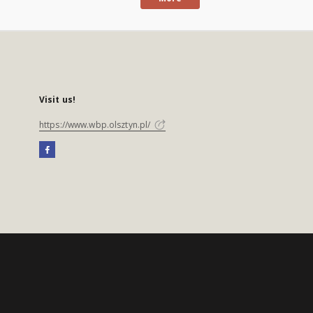
Visit us!
https://www.wbp.olsztyn.pl/