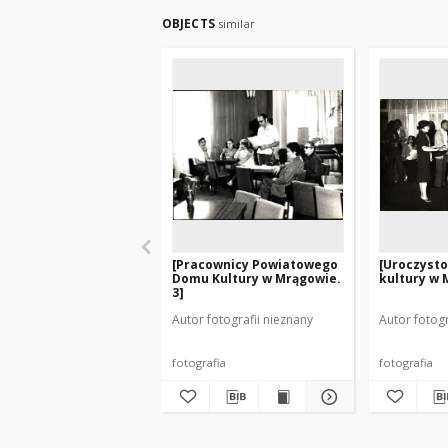
OBJECTS
similar
[Pracownicy Powiatowego
[Uroczyst
Domu Kultury w Mrągowie.
kultury w 
3]
Autor fotografii nieznany
Autor fotogr
fotografia
fotografia