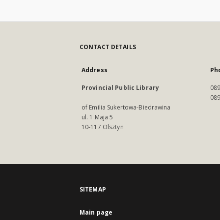
CONTACT DETAILS
Address
Ph
Provincial Public Library
089
089
of Emilia Sukertowa-Biedrawina
ul. 1 Maja 5
10-117 Olsztyn
SITEMAP
Main page