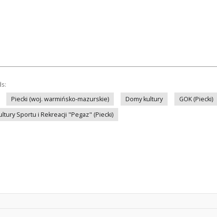
ds:
Piecki (woj. warmińsko-mazurskie)
Domy kultury
GOK (Piecki)
tury Sportu i Rekreacji "Pegaz" (Piecki)