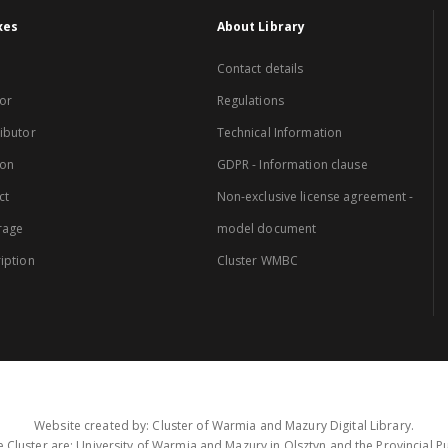
xes
About Library
Contact details
or
Regulations
ibutor
Technical Information
ion
GDPR - Information clause
ct
Non-exclusive license agreement -
rage
model document
iption
Cluster WMBC
Website created by: Cluster of Warmia and Mazury Digital Library.
 Cluster are: University of Warmia and Mazury in Olsztyn and the Provincial Pub