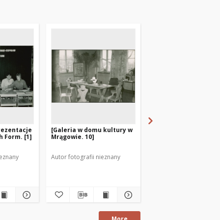
Prezentacje
[Galeria w domu kultury w
[Zwiedzający wystaw
 Form. [1]
Mrągowie. 10]
galerii mrągowskieg
domu kultury. 1]
ieznany
Autor fotografii nieznany
Autor fotografii nieznan
fotografia
More