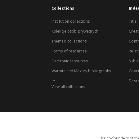
Collections
Inde
Institution collections
Title
Kolekcje osób prywatnych
Creat
Themed collections
Contr
Forms of resources
Relat
Electronic resources
Subje
Warmia and Mazury bibliography
Cove
...
Descr
View all collections
The co-founders of the