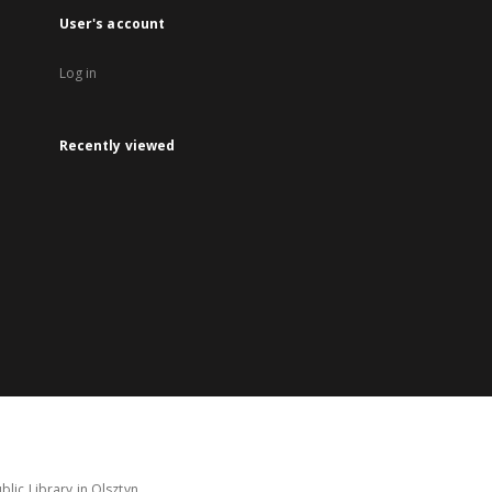
User's account
Log in
Recently viewed
lic Library in Olsztyn.