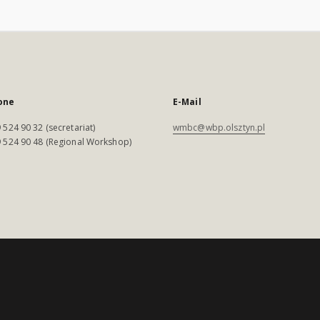
one
E-Mail
 524 90 32 (secretariat)
wmbc@wbp.olsztyn.pl
 524 90 48 (Regional Workshop)