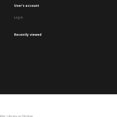
User's account
Log in
Recently viewed
lic Library in Olsztyn.