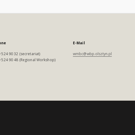
one
E-Mail
 524 90 32 (secretariat)
wmbc@wbp.olsztyn.pl
 524 90 48 (Regional Workshop)