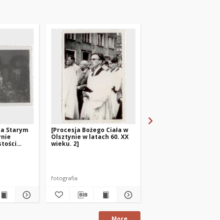
na Starym
[Procesja Bożego Ciała w
[Przygotowania do
ynie
Olsztynie w latach 60. XX
procesji Bożego Ciała
tości
wieku. 2]
Olsztynie]
fotografia
fotografia
More