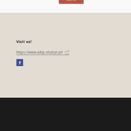
Visit us!
https://www.wbp.olsztyn.pl/