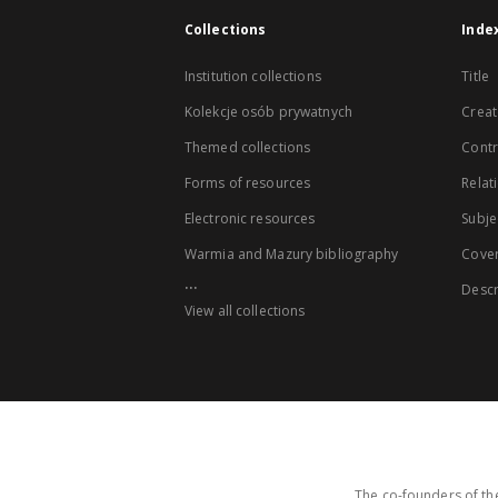
Collections
Inde
Institution collections
Title
Kolekcje osób prywatnych
Creat
Themed collections
Contr
Forms of resources
Relat
Electronic resources
Subje
Warmia and Mazury bibliography
Cove
...
Descr
View all collections
The co-founders of the