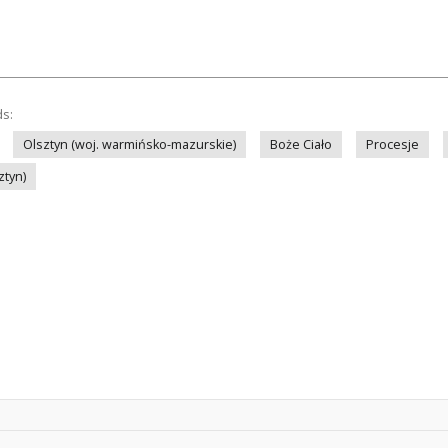
ds:
Olsztyn (woj. warmińsko-mazurskie)
Boże Ciało
Procesje
ztyn)