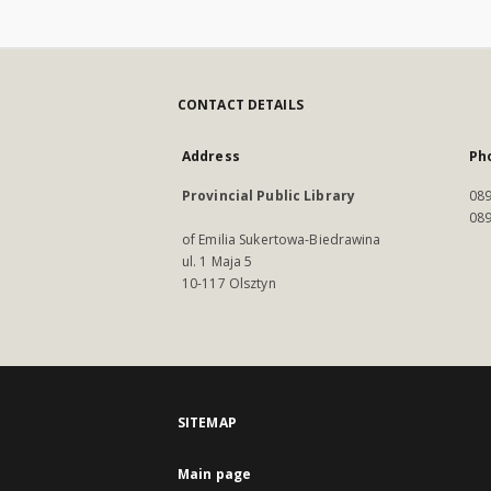
CONTACT DETAILS
Address
Ph
Provincial Public Library
089
089
of Emilia Sukertowa-Biedrawina
ul. 1 Maja 5
10-117 Olsztyn
SITEMAP
Main page