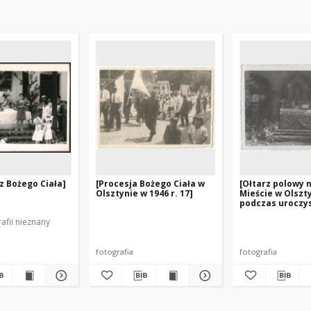
z Bożego Ciała]
[Procesja Bożego Ciała w
[Ołtarz polowy 
Olsztynie w 1946 r. 17]
Mieście w Olszt
podczas uroczys
Bożego Ciała]
afii nieznany
fotografia
fotografia