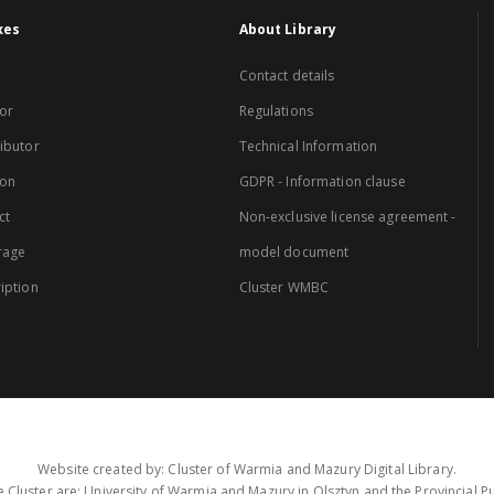
xes
About Library
Contact details
or
Regulations
ibutor
Technical Information
ion
GDPR - Information clause
ct
Non-exclusive license agreement -
rage
model document
iption
Cluster WMBC
Website created by: Cluster of Warmia and Mazury Digital Library.
 Cluster are: University of Warmia and Mazury in Olsztyn and the Provincial Pub