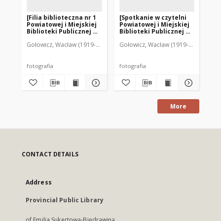
[Filia biblioteczna nr 1
[Spotkanie w czytelni
[S
Powiatowej i Miejskiej
Powiatowej i Miejskiej
Po
Biblioteki Publicznej w
Biblioteki Publicznej w
Bib
Mrągowie. 2]
Mrągowie. 2]
Mr
Gołowicz, Wacław (1919-1983). Fot.
Gołowicz, Wacław (1919-1983). Fot.
Goł
fotografia
fotografia
fot
More
CONTACT DETAILS
Address
Provincial Public Library
of Emilia Sukertowa-Biedrawina