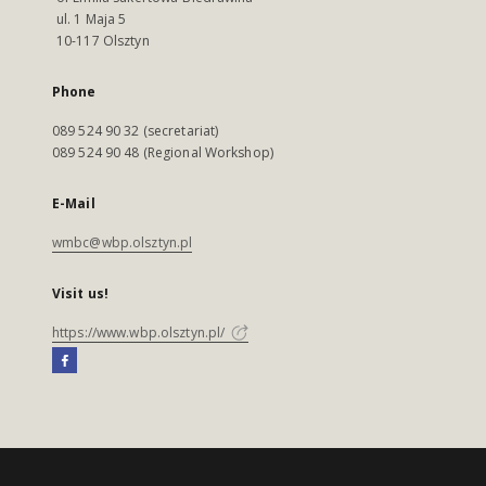
ul. 1 Maja 5
10-117 Olsztyn
Phone
089 524 90 32 (secretariat)
089 524 90 48 (Regional Workshop)
E-Mail
wmbc@wbp.olsztyn.pl
Visit us!
https://www.wbp.olsztyn.pl/