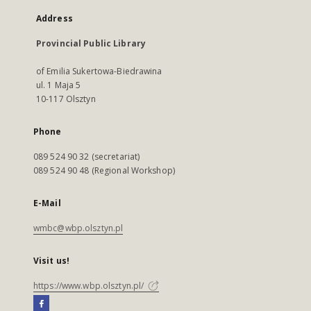
Address
Provincial Public Library
of Emilia Sukertowa-Biedrawina
ul. 1 Maja 5
10-117 Olsztyn
Phone
089 524 90 32 (secretariat)
089 524 90 48 (Regional Workshop)
E-Mail
wmbc@wbp.olsztyn.pl
Visit us!
https://www.wbp.olsztyn.pl/