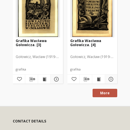
Grafika Wacława
Grafika Wacława
He
Gołowicza. [3]
Gołowicza. [4]
Gołowicz, Wacław (1919-1983)
Gołowicz, Wacław (1919-1983)
Goł
grafika
grafika
gra
More
CONTACT DETAILS