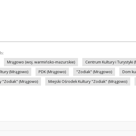
ds:
Mrągowo (woj. warmińsko-mazurskie)
Centrum Kultury i Turystyki
ltury (Mrągowo)
PDK (Mrągowo)
"Zodiak" (Mrągowo)
Dom ku
ry "Zodiak" (Mrągowo)
Miejski Ośrodek Kultury "Zodiak" (Mrągowo)