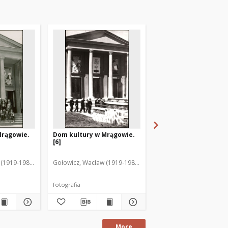
Mrągowie.
Dom kultury w Mrągowie.
Dom kultury w Mrągo
[6]
[7]
(1919-1983). Fot.
Gołowicz, Wacław (1919-1983). Fot.
Gołowicz, Wacław (1919-
fotografia
fotografia
More