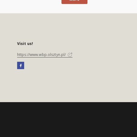
Visit us!
https://www.wbp.olsztyn.pl/