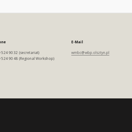
one
E-Mail
 524 90 32 (secretariat)
wmbc@wbp.olsztyn.pl
 524 90 48 (Regional Workshop)