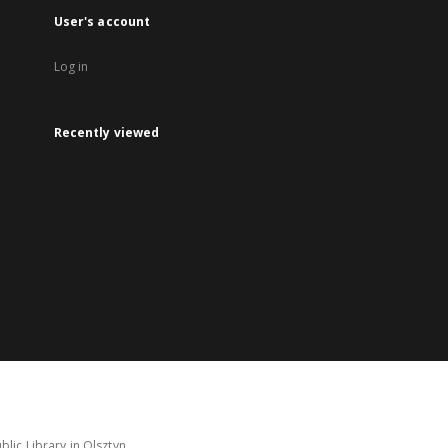
User's account
Log in
Recently viewed
lic Library in Olsztyn.