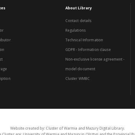
xes
About Library
Contact details
or
Regulations
ibutor
Technical Information
ion
GDPR - Information clause
ct
Non-exclusive license agreement -
rage
model document
iption
Cluster WMBC
Website created by: Cluster of Warmia and Mazury Digital Library.
 Cluster are: University of Warmia and Mazury in Olsztyn and the Provincial Pub