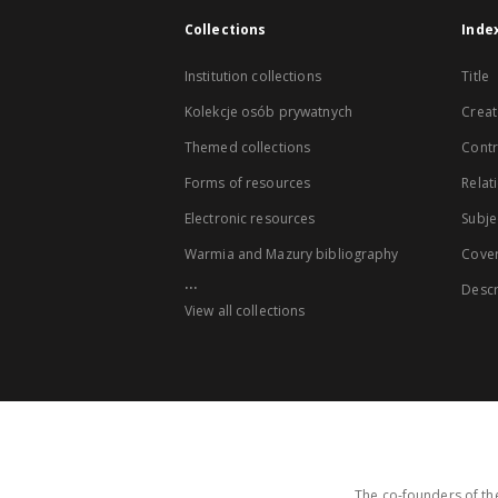
Collections
Inde
Institution collections
Title
Kolekcje osób prywatnych
Creat
Themed collections
Contr
Forms of resources
Relat
Electronic resources
Subje
Warmia and Mazury bibliography
Cove
...
Descr
View all collections
The co-founders of the