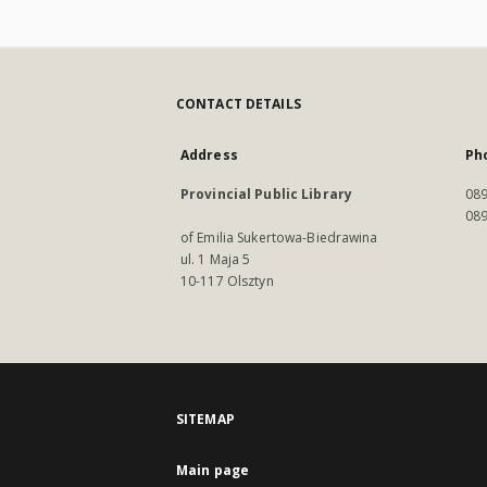
CONTACT DETAILS
Address
Ph
Provincial Public Library
089
089
of Emilia Sukertowa-Biedrawina
ul. 1 Maja 5
10-117 Olsztyn
SITEMAP
Main page