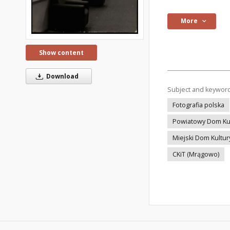
More
Show content
Download
Subject and keywor
Fotografia polska
Powiatowy Dom Ku
Miejski Dom Kultu
CKiT (Mrągowo)