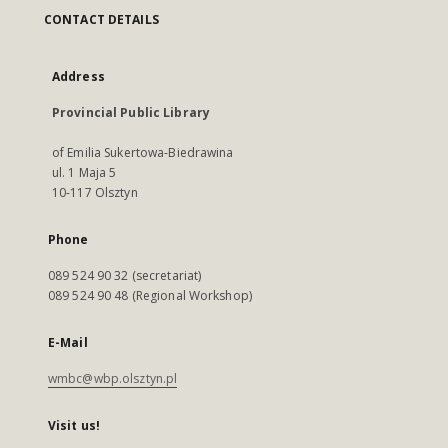
CONTACT DETAILS
Address
Provincial Public Library
of Emilia Sukertowa-Biedrawina
ul. 1 Maja 5
10-117 Olsztyn
Phone
089 524 90 32 (secretariat)
089 524 90 48 (Regional Workshop)
E-Mail
wmbc@wbp.olsztyn.pl
Visit us!