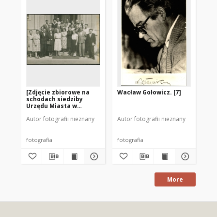
[Zdjęcie zbiorowe na
Wacław Gołowicz. [7]
[W
schodach siedziby
mr
Urzędu Miasta w
bib
Mrągowie]
Autor fotografii nieznany
Autor fotografii nieznany
Aut
fotografia
fotografia
fot
More