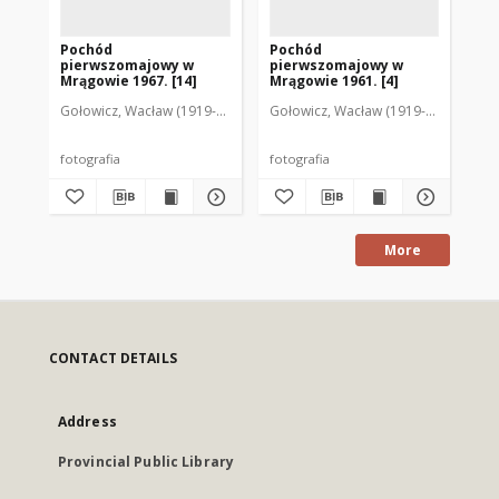
Pochód
Pochód
Po
pierwszomajowy w
pierwszomajowy w
pi
Mrągowie 1967. [14]
Mrągowie 1961. [4]
Mr
Gołowicz, Wacław (1919-1983). Fot.
Gołowicz, Wacław (1919-1983). Fot.
Goł
fotografia
fotografia
fot
More
CONTACT DETAILS
Address
Provincial Public Library