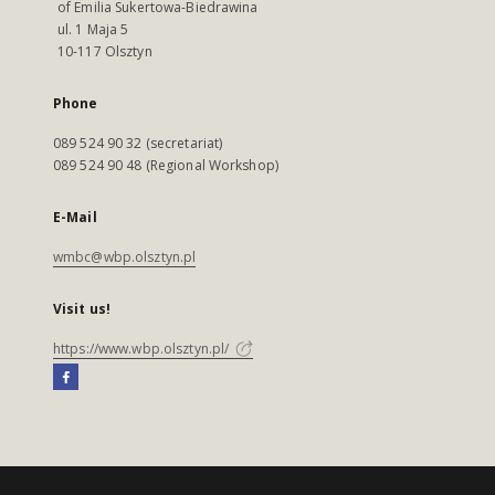
of Emilia Sukertowa-Biedrawina
ul. 1 Maja 5
10-117 Olsztyn
Phone
089 524 90 32 (secretariat)
089 524 90 48 (Regional Workshop)
E-Mail
wmbc@wbp.olsztyn.pl
Visit us!
https://www.wbp.olsztyn.pl/