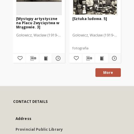
[Występy artystyczne
[Sztuka ludowa. 5]
[Z
na Placu Zwycięstwa w
Pl
Mrągowie. 3]
Mr
Gołowicz, Wacław (1919-1983). Fot.
Gołowicz, Wacław (1919-1983). Fot.
Goł
fotografia
fot
More
CONTACT DETAILS
Address
Provincial Public Library