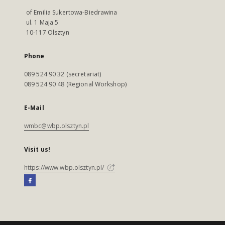
of Emilia Sukertowa-Biedrawina
ul. 1 Maja 5
10-117 Olsztyn
Phone
089 524 90 32 (secretariat)
089 524 90 48 (Regional Workshop)
E-Mail
wmbc@wbp.olsztyn.pl
Visit us!
https://www.wbp.olsztyn.pl/