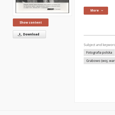
More
Show content
Download
Subject and keywor
Fotografia polska
Grabowo (woj. war