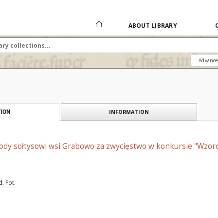
ABOUT LIBRARY
Advance
INFORMATION
ION
ody sołtysowi wsi Grabowo za zwycięstwo w konkursie "Wzor
. Fot.