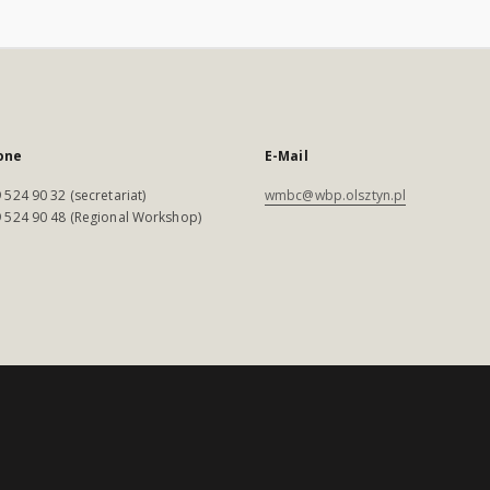
one
E-Mail
 524 90 32 (secretariat)
wmbc@wbp.olsztyn.pl
 524 90 48 (Regional Workshop)