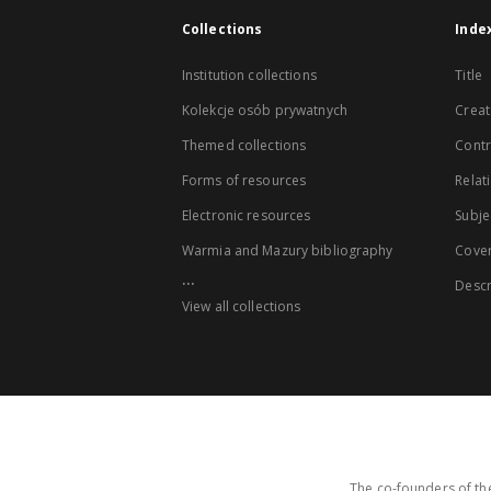
Collections
Inde
Institution collections
Title
Kolekcje osób prywatnych
Creat
Themed collections
Contr
Forms of resources
Relat
Electronic resources
Subje
Warmia and Mazury bibliography
Cove
...
Descr
View all collections
The co-founders of the