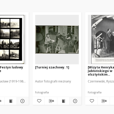
 Festyn ludowy
[Turniej szachowy. 1]
[Wizyta Henryk
e
Jabłońskiego w
olsztyńskim
Obserwatorium
acław (1919-1983). Fot.
Autor fotografii nieznany
Czerniewski, Rysza
Astronomiczny
fotografia
fotografia