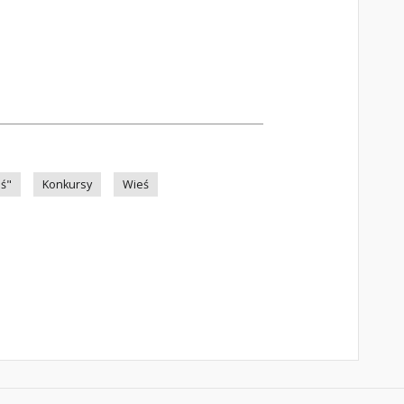
ś"
Konkursy
Wieś