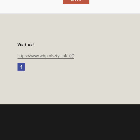
Visit us!
https://www.wbp.olsztyn.pl/