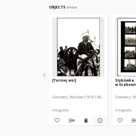
OBJECTS
similar
[Turniej wsi]
Stykówka.
w Grabowi
Gołowicz, Wacław (1919-1983). Fot.
Gołowicz, W
fotografia
fotografia