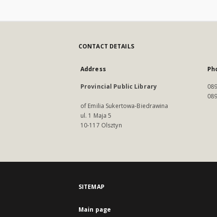
CONTACT DETAILS
Address
Ph
Provincial Public Library
089
089
of Emilia Sukertowa-Biedrawina
ul. 1 Maja 5
10-117 Olsztyn
SITEMAP
Main page