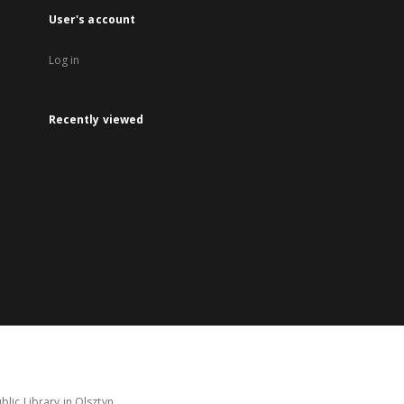
User's account
Log in
Recently viewed
lic Library in Olsztyn.