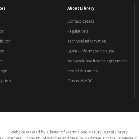
xes
About Library
Contact details
or
Regulations
ibutor
Technical Information
ion
GDPR - Information clause
ct
Non-exclusive license agreement -
rage
model document
iption
Cluster WMBC
Website created by: Cluster of Warmia and Mazury Digital Library.
 Cluster are: University of Warmia and Mazury in Olsztyn and the Provincial Pub