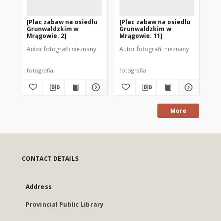
[Plac zabaw na osiedlu
[Plac zabaw na osiedlu
[P
Grunwaldzkim w
Grunwaldzkim w
Gr
Mrągowie. 2]
Mrągowie. 11]
Mr
Autor fotografii nieznany
Autor fotografii nieznany
Aut
fotografia
fotografia
fot
More
CONTACT DETAILS
Address
Provincial Public Library