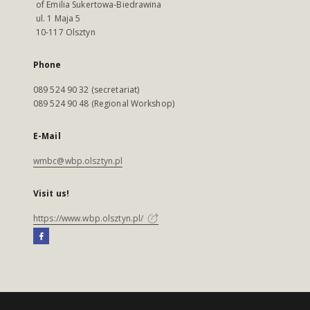
of Emilia Sukertowa-Biedrawina
ul. 1 Maja 5
10-117 Olsztyn
Phone
089 524 90 32 (secretariat)
089 524 90 48 (Regional Workshop)
E-Mail
wmbc@wbp.olsztyn.pl
Visit us!
https://www.wbp.olsztyn.pl/