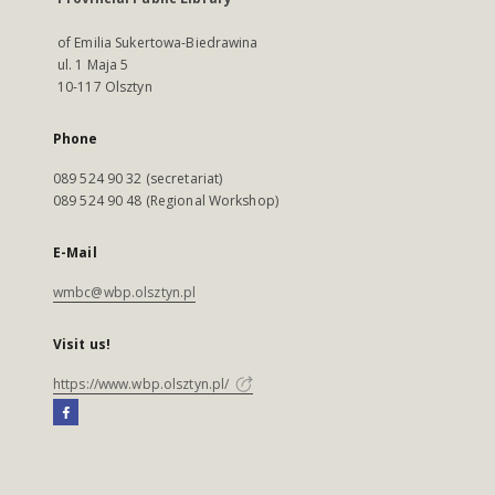
of Emilia Sukertowa-Biedrawina
ul. 1 Maja 5
10-117 Olsztyn
Phone
089 524 90 32 (secretariat)
089 524 90 48 (Regional Workshop)
E-Mail
wmbc@wbp.olsztyn.pl
Visit us!
https://www.wbp.olsztyn.pl/