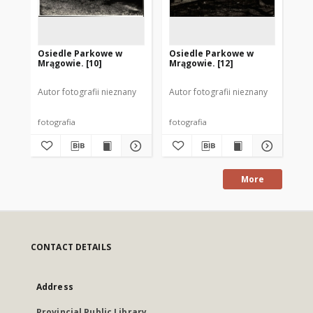
Osiedle Parkowe w
Osiedle Parkowe w
Os
Mrągowie. [10]
Mrągowie. [12]
Mr
Autor fotografii nieznany
Autor fotografii nieznany
Aut
fotografia
fotografia
fot
More
CONTACT DETAILS
Address
Provincial Public Library