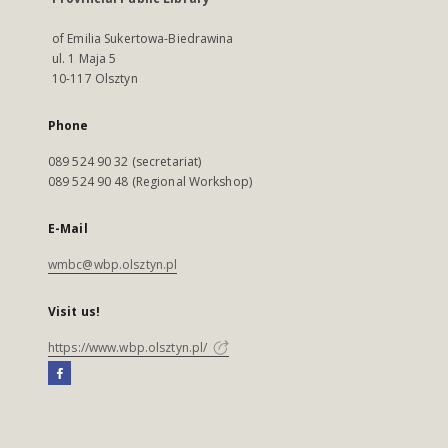
of Emilia Sukertowa-Biedrawina
ul. 1 Maja 5
10-117 Olsztyn
Phone
089 524 90 32 (secretariat)
089 524 90 48 (Regional Workshop)
E-Mail
wmbc@wbp.olsztyn.pl
Visit us!
https://www.wbp.olsztyn.pl/