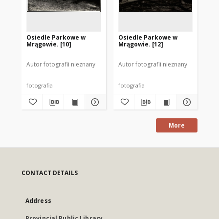
Osiedle Parkowe w
Osiedle Parkowe w
Os
Mrągowie. [10]
Mrągowie. [12]
Mr
Autor fotografii nieznany
Autor fotografii nieznany
Aut
fotografia
fotografia
fot
More
CONTACT DETAILS
Address
Provincial Public Library