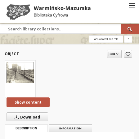
Advanced search
?
OBJECT
Show content
Download
DESCRIPTION
INFORMATION