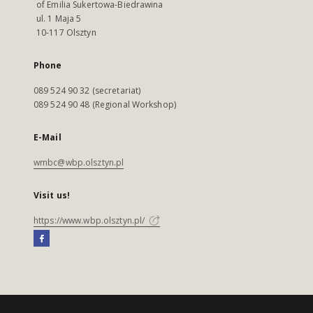
of Emilia Sukertowa-Biedrawina
ul. 1 Maja 5
10-117 Olsztyn
Phone
089 524 90 32 (secretariat)
089 524 90 48 (Regional Workshop)
E-Mail
wmbc@wbp.olsztyn.pl
Visit us!
https://www.wbp.olsztyn.pl/