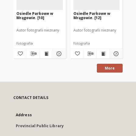
Osiedle Parkowe w
Osiedle Parkowe w
Os
Mrągowie. [10]
Mrągowie. [12]
Mr
Autor fotografii nieznany
Autor fotografii nieznany
Aut
fotografia
fotografia
fot
More
CONTACT DETAILS
Address
Provincial Public Library