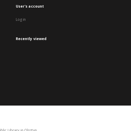
User's account
Log in
Recently viewed
lic Library in Olsztyn.