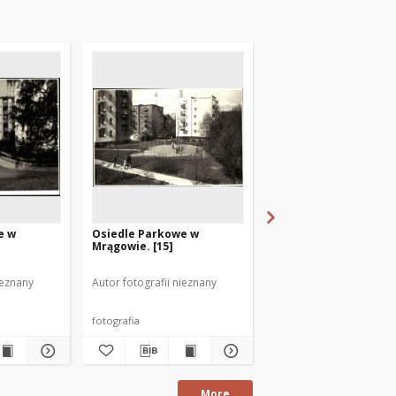
e w
Osiedle Parkowe w
Osiedle Parkowe w
Mrągowie. [15]
Mrągowie. [14]
ieznany
Autor fotografii nieznany
Autor fotografii nieznan
fotografia
fotografia
More