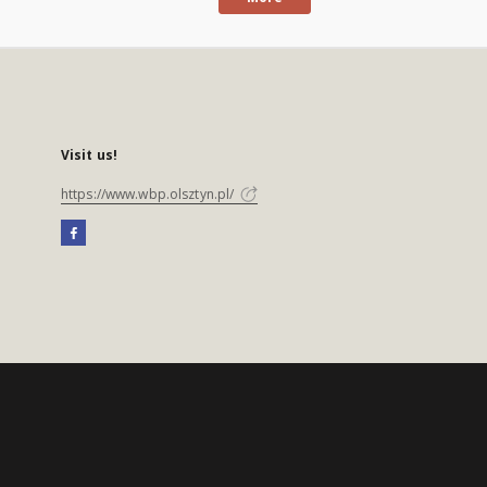
Visit us!
https://www.wbp.olsztyn.pl/