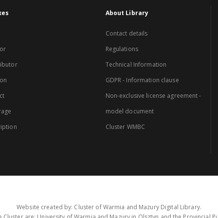
xes
About Library
Contact details
or
Regulations
ibutor
Technical Information
ion
GDPR - Information clause
ct
Non-exclusive license agreement -
rage
model document
iption
Cluster WMBC
Website created by: Cluster of Warmia and Mazury Digital Library.
 Cluster are: University of Warmia and Mazury in Olsztyn and the Provincial Pub