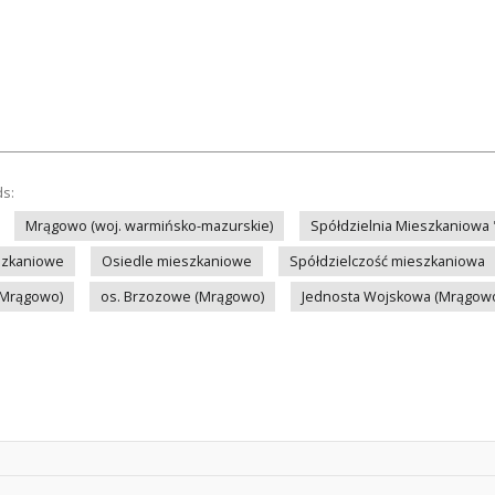
ds:
Mrągowo (woj. warmińsko-mazurskie)
Spółdzielnia Mieszkaniowa
szkaniowe
Osiedle mieszkaniowe
Spółdzielczość mieszkaniowa
(Mrągowo)
os. Brzozowe (Mrągowo)
Jednosta Wojskowa (Mrągow