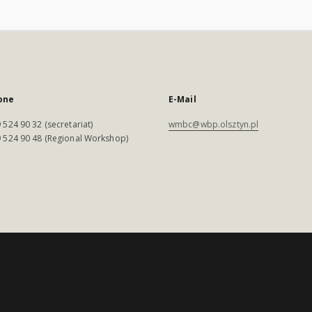
one
E-Mail
 524 90 32 (secretariat)
wmbc@wbp.olsztyn.pl
 524 90 48 (Regional Workshop)