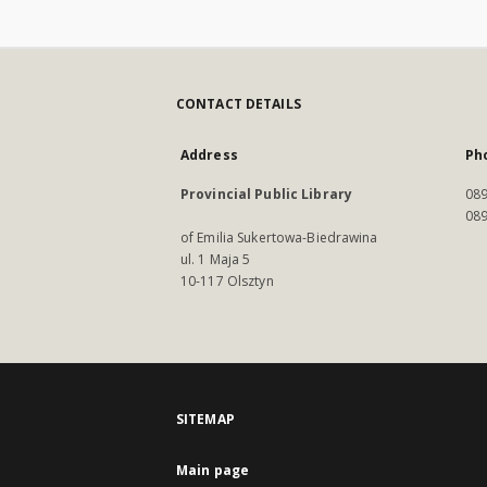
CONTACT DETAILS
Address
Ph
Provincial Public Library
089
089
of Emilia Sukertowa-Biedrawina
ul. 1 Maja 5
10-117 Olsztyn
SITEMAP
Main page