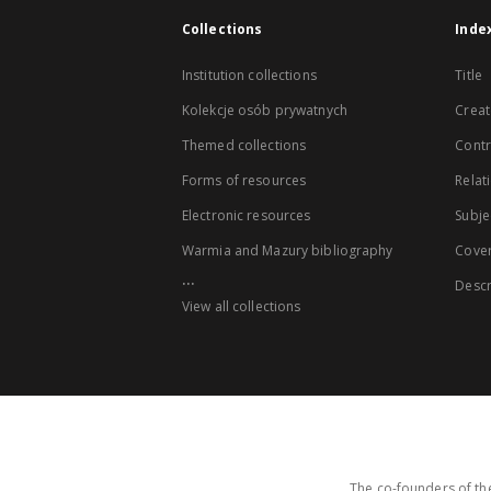
Collections
Inde
Institution collections
Title
Kolekcje osób prywatnych
Creat
Themed collections
Contr
Forms of resources
Relat
Electronic resources
Subje
Warmia and Mazury bibliography
Cove
...
Descr
View all collections
The co-founders of the