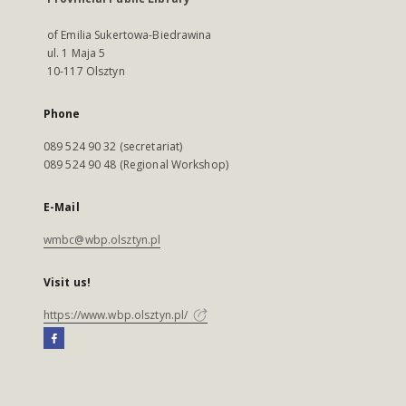
of Emilia Sukertowa-Biedrawina
ul. 1 Maja 5
10-117 Olsztyn
Phone
089 524 90 32 (secretariat)
089 524 90 48 (Regional Workshop)
E-Mail
wmbc@wbp.olsztyn.pl
Visit us!
https://www.wbp.olsztyn.pl/