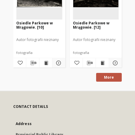
Osiedle Parkowe w
Osiedle Parkowe w
Os
Mrągowie. [10]
Mrągowie. [12]
Mr
Autor fotografii nieznany
Autor fotografii nieznany
Aut
fotografia
fotografia
fot
More
CONTACT DETAILS
Address
Provincial Public Library