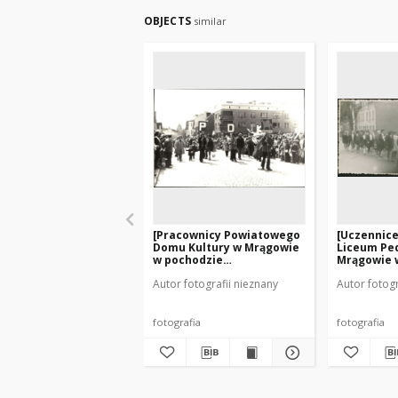
OBJECTS
similar
[Pracownicy Powiatowego
[Uczennic
Domu Kultury w Mrągowie
Liceum Pe
w pochodzie
Mrągowie 
pierwszomajowym. 3]
pierwszom
Autor fotografii nieznany
Autor fotogr
fotografia
fotografia