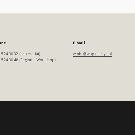
one
E-Mail
 524 90 32 (secretariat)
wmbc@wbp.olsztyn.pl
 524 90 48 (Regional Workshop)