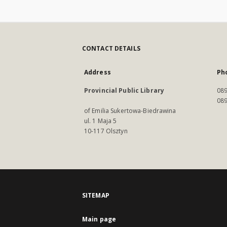
CONTACT DETAILS
Address
Ph
Provincial Public Library
089
089
of Emilia Sukertowa-Biedrawina
ul. 1 Maja 5
10-117 Olsztyn
SITEMAP
Main page