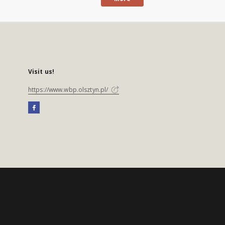
Visit us!
https://www.wbp.olsztyn.pl/