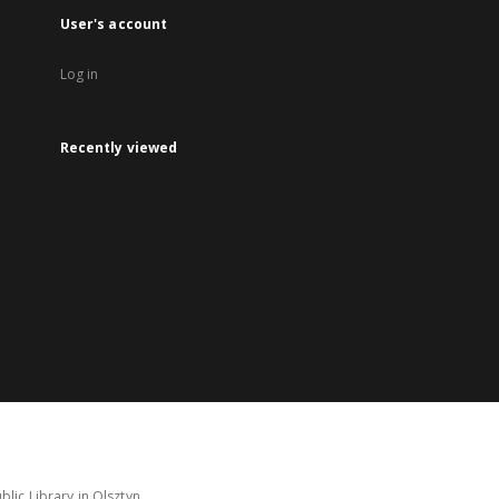
User's account
Log in
Recently viewed
lic Library in Olsztyn.