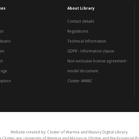
xes
About Library
Contact details
or
Regulations
ibutor
Technical Information
ion
GDPR - Information clause
ct
Non-exclusive license agreement -
rage
model document
iption
Cluster WMBC
Website created by: Cluster of Warmia and Mazury Digital Library.
 Cluster are: University of Warmia and Mazury in Olsztyn and the Provincial Pub