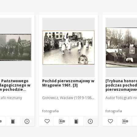
e Państwowego
Pochód pierwszomajowy w
[Trybuna honor
dagogicznego w
Mrągowie 1961. [3]
podczas pocho
w pochodzie
pierwszomajowe
ajowym. 3]
afii nieznany
Gołowicz, Wacław (1919-1983). Fot.
Autor fotografii n
fotografia
fotografia