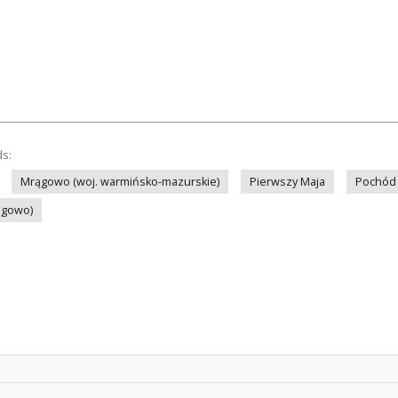
ds:
Mrągowo (woj. warmińsko-mazurskie)
Pierwszy Maja
Pochód
ągowo)