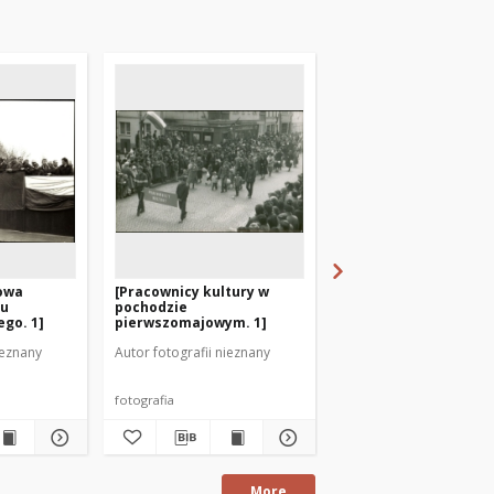
owa
[Pracownicy kultury w
Ulica Ratuszowa po
du
pochodzie
pochodzie
go. 1]
pierwszomajowym. 1]
pierwszomajowym 19
ieznany
Autor fotografii nieznany
Autor fotografii nieznan
fotografia
fotografia
More