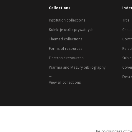
Collections
Inde
Institution collections
Title
Kolekcje osób prywatnych
Creat
Themed collections
Contr
Forms of resources
Relat
Electronic resources
Subje
Warmia and Mazury bibliography
Cove
...
Descr
View all collections
The co-founders of the