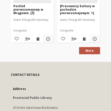
Pochód
[Pracownicy kultury w
Ul
pierwszomajowy w
pochodzie
po
Mrągowie. [3]
pierwszomajowym. 1]
pi
Autor fotografii nieznany
Autor fotografii nieznany
Aut
fotografia
fotografia
fot
More
CONTACT DETAILS
Address
Provincial Public Library
of Emilia Sukertowa-Biedrawina