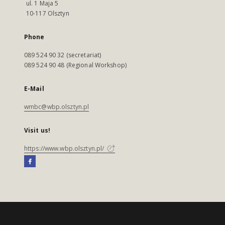
ul. 1 Maja 5
10-117 Olsztyn
Phone
089 524 90 32 (secretariat)
089 524 90 48 (Regional Workshop)
E-Mail
wmbc@wbp.olsztyn.pl
Visit us!
https://www.wbp.olsztyn.pl/