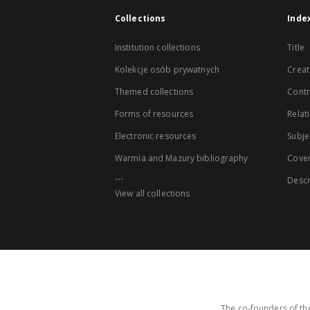
Collections
Inde
Institution collections
Title
Kolekcje osób prywatnych
Creat
Themed collections
Contr
Forms of resources
Relat
Electronic resources
Subje
Warmia and Mazury bibliography
Cove
...
Descr
View all collections
The co-founders of the