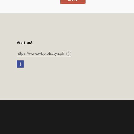
Visit us!
https://www.wbp.olsztyn.pl/