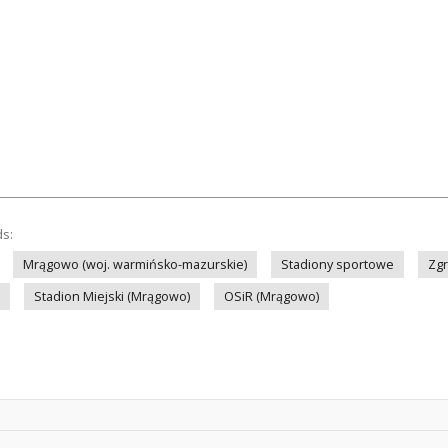
ds:
Mrągowo (woj. warmińsko-mazurskie)
Stadiony sportowe
Zg
Stadion Miejski (Mrągowo)
OSiR (Mrągowo)