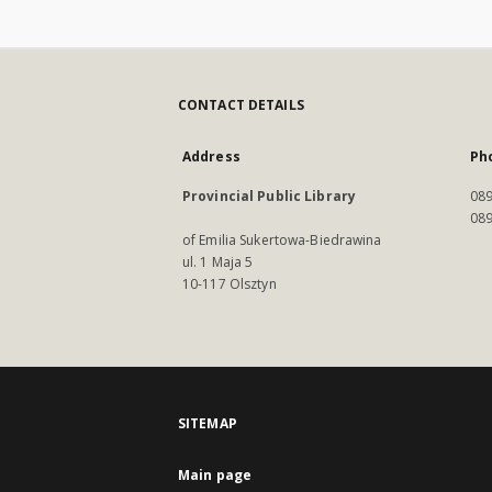
CONTACT DETAILS
Address
Ph
Provincial Public Library
089
089
of Emilia Sukertowa-Biedrawina
ul. 1 Maja 5
10-117 Olsztyn
SITEMAP
Main page