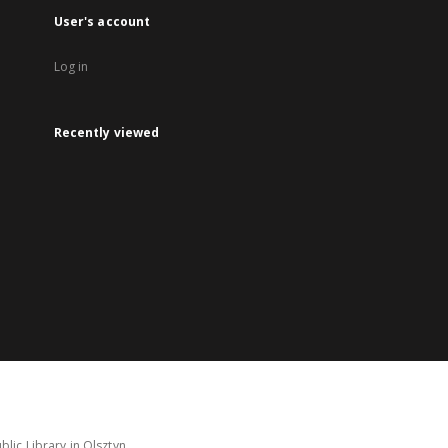
User's account
Log in
Recently viewed
lic Library in Olsztyn.