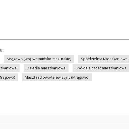
ds:
Mrągowo (woj. warmińsko-mazurskie)
Spółdzielnia Mieszkaniowa
szkaniowe
Osiedle mieszkaniowe
Spółdzielczość mieszkaniowa
(Mrągowo)
Maszt radiowo-telewizyjny (Mrągowo)