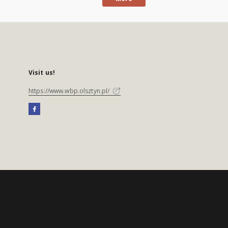
Visit us!
https://www.wbp.olsztyn.pl/