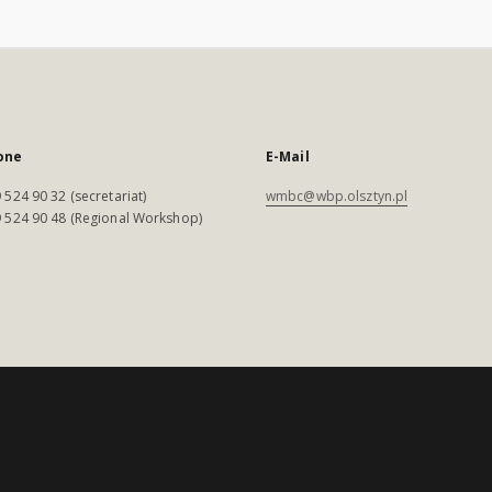
one
E-Mail
 524 90 32 (secretariat)
wmbc@wbp.olsztyn.pl
 524 90 48 (Regional Workshop)