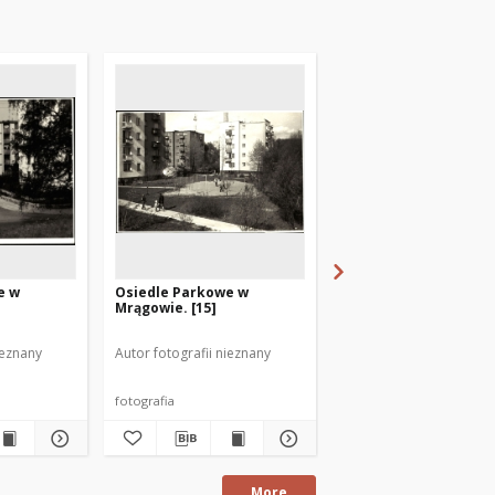
e w
Osiedle Parkowe w
Osiedle Parkowe w
Mrągowie. [15]
Mrągowie. [14]
ieznany
Autor fotografii nieznany
Autor fotografii nieznan
fotografia
fotografia
More