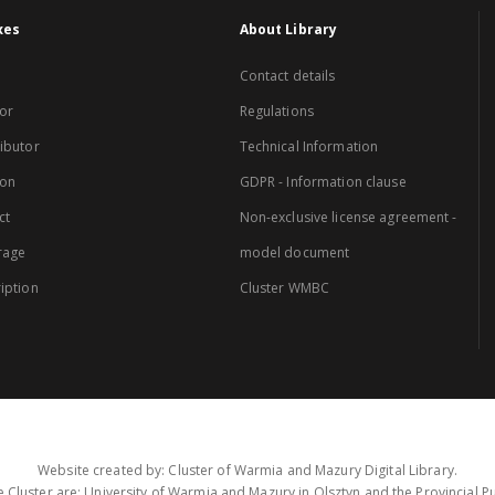
xes
About Library
Contact details
or
Regulations
ibutor
Technical Information
ion
GDPR - Information clause
ct
Non-exclusive license agreement -
rage
model document
iption
Cluster WMBC
Website created by: Cluster of Warmia and Mazury Digital Library.
 Cluster are: University of Warmia and Mazury in Olsztyn and the Provincial Pub