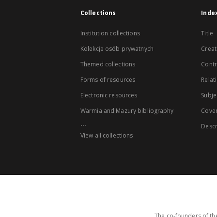
Collections
Inde
Institution collections
Title
Kolekcje osób prywatnych
Creat
Themed collections
Contr
Forms of resources
Relat
Electronic resources
Subje
Warmia and Mazury bibliography
Cove
...
Descr
View all collections
The co-founders of the