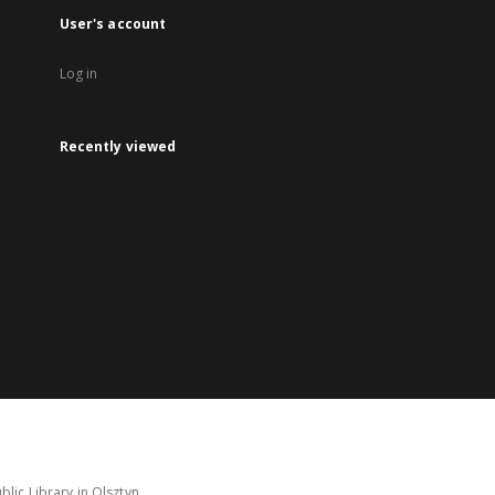
User's account
Log in
Recently viewed
lic Library in Olsztyn.