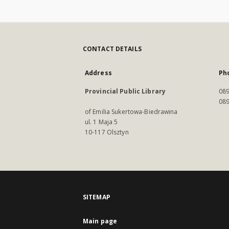
CONTACT DETAILS
Address
Ph
Provincial Public Library
089
089
of Emilia Sukertowa-Biedrawina
ul. 1 Maja 5
10-117 Olsztyn
SITEMAP
Main page