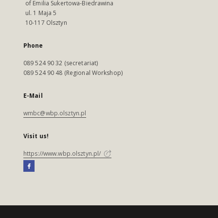
of Emilia Sukertowa-Biedrawina
ul. 1 Maja 5
10-117 Olsztyn
Phone
089 524 90 32 (secretariat)
089 524 90 48 (Regional Workshop)
E-Mail
wmbc@wbp.olsztyn.pl
Visit us!
https://www.wbp.olsztyn.pl/