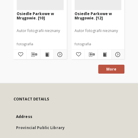
Osiedle Parkowe w
Osiedle Parkowe w
Os
Mrągowie. [10]
Mrągowie. [12]
Mr
Autor fotografii nieznany
Autor fotografii nieznany
Aut
fotografia
fotografia
fot
More
CONTACT DETAILS
Address
Provincial Public Library