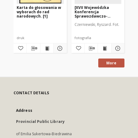
Karta do głosowania w
[XVII Wojewódzka
Wr
wyborach do rad
Konferencja
dł
narodowych. [1]
Sprawozdawczo-
Wyborcza PZPR - 17
Czerniewski, Ryszard. Fot.
Aut
grudnia 1979]
druk
fotografia
fot
More
CONTACT DETAILS
Address
Provincial Public Library
of Emilia Sukertowa-Biedrawina