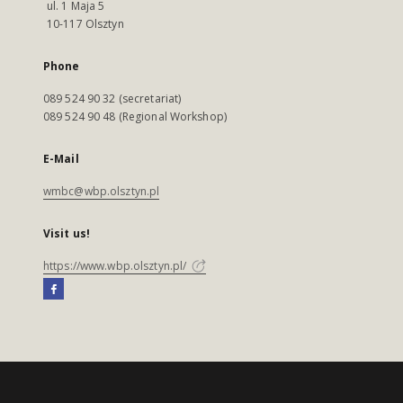
ul. 1 Maja 5
10-117 Olsztyn
Phone
089 524 90 32 (secretariat)
089 524 90 48 (Regional Workshop)
E-Mail
wmbc@wbp.olsztyn.pl
Visit us!
https://www.wbp.olsztyn.pl/