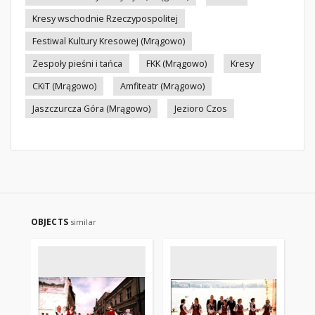
Kresy wschodnie Rzeczypospolitej
Festiwal Kultury Kresowej (Mrągowo)
Zespoły pieśni i tańca
FKK (Mrągowo)
Kresy
CKiT (Mrągowo)
Amfiteatr (Mrągowo)
Jaszczurcza Góra (Mrągowo)
Jezioro Czos
OBJECTS
similar