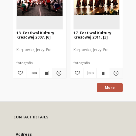
13. Festiwal Kultury
17. Festiwal Kultury
3. 
Kresowej 2007. [6]
Kresowej 2011. [3]
Kre
Karpowicz, Jerzy. Fot.
Karpowicz, Jerzy. Fot.
Kar
fotografia
fotografia
fot
More
CONTACT DETAILS
Address