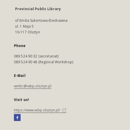
Provincial Public Library
of Emilia Sukertowa-Biedrawina
ul. 1 Maja 5
10-117 Olsztyn
Phone
089 524 90 32 (secretariat)
089 524 90 48 (Regional Workshop)
E-Mail
wmbc@wbp.olsztyn.pl
Visit us!
https://www.wbp.olsztyn.pl/