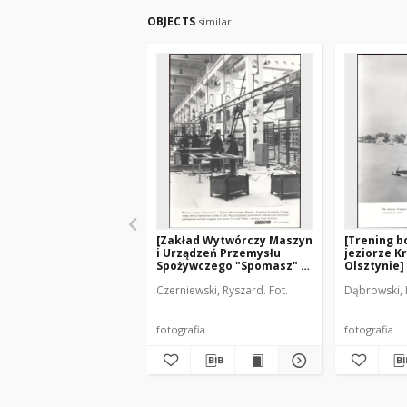
OBJECTS
similar
[Zakład Wytwórczy Maszyn
[Trening 
i Urządzeń Przemysłu
jeziorze 
Spożywczego "Spomasz" w
Olsztynie]
Olsztynie]
Czerniewski, Ryszard. Fot.
Dąbrowski, K
fotografia
fotografia