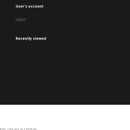
User's account
Log in
Recently viewed
lic Library in Olsztyn.