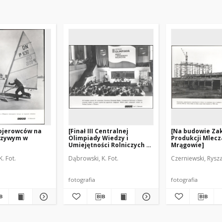
bojerowców na
[Finał III Centralnej
[Na budowie Za
Krzywym w
Olimpiady Wiedzy i
Produkcji Mlecz
Umiejętności Rolniczych w
Mrągowie]
Olsztynie - 11-13 czerwca
. Fot.
Dąbrowski, K. Fot.
Czerniewski, Rysza
1979 r.]
fotografia
fotografia