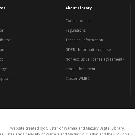
xes
About Library
Contact details
or
Regulations
ibutor
Technical Information
ion
GDPR - Information clause
ct
Non-exclusive license agreement -
rage
model document
iption
Cluster WMBC
Website created by: Cluster of Warmia and Mazury Digital Library.
 Cluster are: University of Warmia and Mazury in Olsztyn and the Provincial Pub