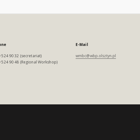
one
E-Mail
 524 90 32 (secretariat)
wmbc@wbp.olsztyn.pl
 524 90 48 (Regional Workshop)