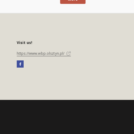
Visit us!
https://www.wbp.olsztyn.pl/