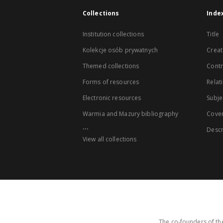
Collections
Inde
Institution collections
Title
Kolekcje osób prywatnych
Creat
Themed collections
Contr
Forms of resources
Relat
Electronic resources
Subje
Warmia and Mazury bibliography
Cove
...
Descr
View all collections
The co-founders of the