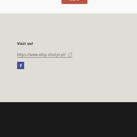
Visit us!
https://www.wbp.olsztyn.pl/