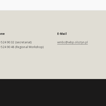
one
E-Mail
 524 90 32 (secretariat)
wmbc@wbp.olsztyn.pl
 524 90 48 (Regional Workshop)