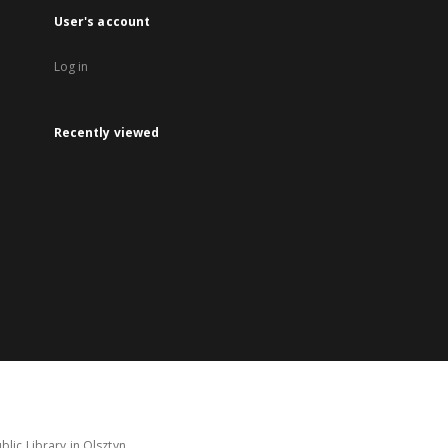
User's account
Log in
Recently viewed
lic Library in Olsztyn.