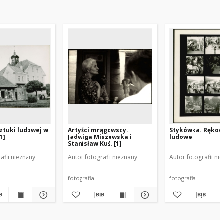
ztuki ludowej w
Artyści mrągowscy.
Stykówka. Ręko
1]
Jadwiga Miszewska i
ludowe
Stanisław Kuś. [1]
afii nieznany
Autor fotografii nieznany
Autor fotografii n
fotografia
fotografia