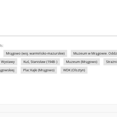
ds:
Mrągowo (woj. warmińsko-mazurskie)
Muzeum w Mrągowie. Oddzia
Wystawy
Kuś, Stanisław (1948- )
Muzeum (Mrągowo)
Strażn
gowskiej
Plac Kajki (Mrągowo)
WDK (Olsztyn)