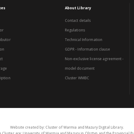
xes
About Library
Contact details
or
Regulations
ibutor
Technical Information
ion
GDPR - Information clause
ct
Non-exclusive license agreement -
rage
model document
iption
Cluster WMBC
Website created by: Cluster of Warmia and Mazury Digital Library.
 Cluster are: University of Warmia and Mazury in Olsztyn and the Provincial Pub