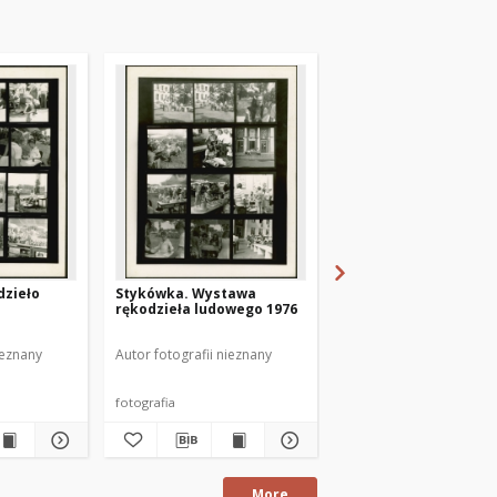
dzieło
Stykówka. Wystawa
Artyści mrągowscy.
rękodzieła ludowego 1976
Zygmunt Białokoz. [3
ieznany
Autor fotografii nieznany
Autor fotografii nieznan
fotografia
fotografia
More