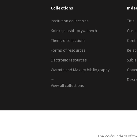
Collections
Inde
Institution collections
Title
Kolekcje osób prywatnych
Creat
Themed collections
Contr
Forms of resources
Relat
Electronic resources
Subje
Warmia and Mazury bibliography
Cove
...
Descr
View all collections
The co-founders of the