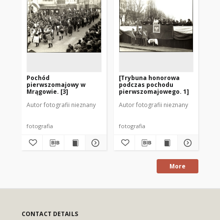
Pochód
[Trybuna honorowa
[P
pierwszomajowy w
podczas pochodu
po
Mrągowie. [3]
pierwszomajowego. 1]
pi
Autor fotografii nieznany
Autor fotografii nieznany
Aut
fotografia
fotografia
fot
More
CONTACT DETAILS