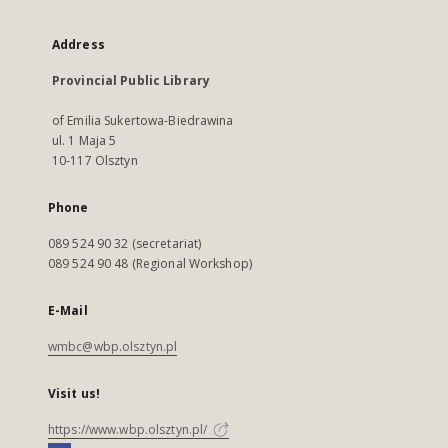
Address
Provincial Public Library
of Emilia Sukertowa-Biedrawina
ul. 1 Maja 5
10-117 Olsztyn
Phone
089 524 90 32 (secretariat)
089 524 90 48 (Regional Workshop)
E-Mail
wmbc@wbp.olsztyn.pl
Visit us!
https://www.wbp.olsztyn.pl/