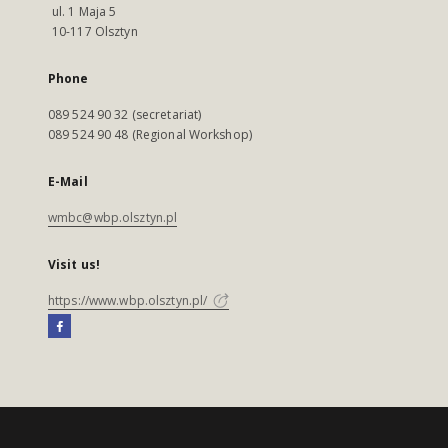
ul. 1 Maja 5
10-117 Olsztyn
Phone
089 524 90 32 (secretariat)
089 524 90 48 (Regional Workshop)
E-Mail
wmbc@wbp.olsztyn.pl
Visit us!
https://www.wbp.olsztyn.pl/