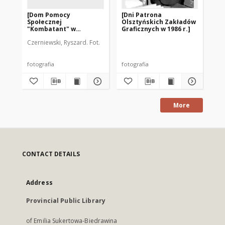
[Dom Pomocy
[Dni Patrona
[B
Społecznej
Olsztyńskich Zakładów
Te
"Kombatant" w
Graficznych w 1986 r.]
AR
Olsztynie]
Czerniewski, Ryszard. Fot.
Cze
fotografia
fotografia
fot
More
CONTACT DETAILS
Address
Provincial Public Library
of Emilia Sukertowa-Biedrawina