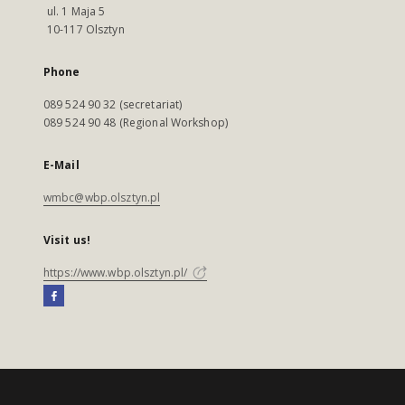
ul. 1 Maja 5
10-117 Olsztyn
Phone
089 524 90 32 (secretariat)
089 524 90 48 (Regional Workshop)
E-Mail
wmbc@wbp.olsztyn.pl
Visit us!
https://www.wbp.olsztyn.pl/