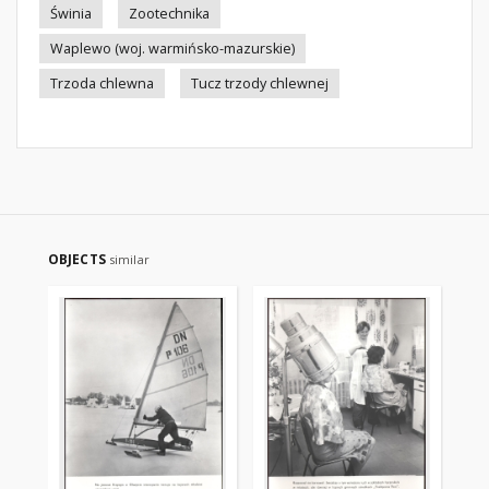
Świnia
Zootechnika
Waplewo (woj. warmińsko-mazurskie)
Trzoda chlewna
Tucz trzody chlewnej
OBJECTS
similar