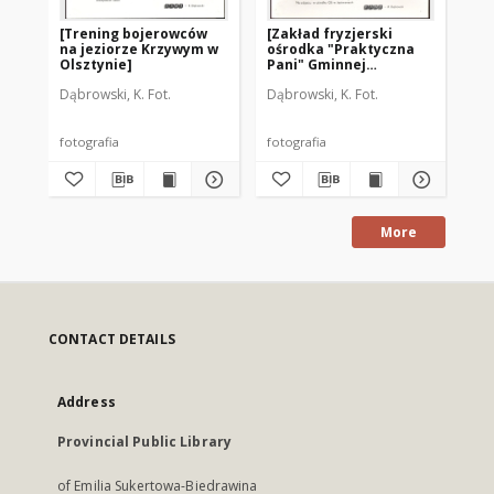
[Trening bojerowców
[Zakład fryzjerski
[M
na jeziorze Krzywym w
ośrodka "Praktyczna
cm
Olsztynie]
Pani" Gminnej
Spółdzielni
Dąbrowski, K. Fot.
Dąbrowski, K. Fot.
Dąb
"Samopomoc Chłopska"
w Jezioranach]
fotografia
fotografia
fot
More
CONTACT DETAILS
Address
Provincial Public Library
of Emilia Sukertowa-Biedrawina