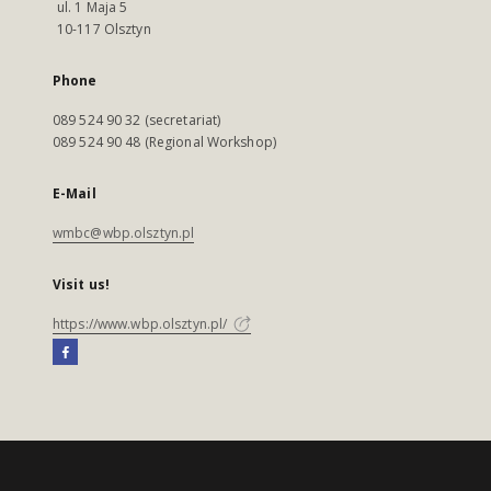
ul. 1 Maja 5
10-117 Olsztyn
Phone
089 524 90 32 (secretariat)
089 524 90 48 (Regional Workshop)
E-Mail
wmbc@wbp.olsztyn.pl
Visit us!
https://www.wbp.olsztyn.pl/