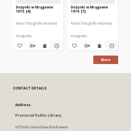
Dożynki w Mrągowie
Dożynki w Mrągowie
Do
1973. [4]
1974. [7]
197
Autor fotografii nieznany
Autor fotografii nieznany
Aut
fotografia
fotografia
fot
More
CONTACT DETAILS
Address
Provincial Public Library
of Emilia Sukertowa-Biedrawina