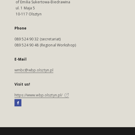
of Emilia Sukertowa-Biedrawina
ul. 1 Maja 5
10-117 Olsztyn
Phone
089 524 90 32 (secretariat)
089 524 90 48 (Regional Workshop)
E-Mail
wmbc@wbp.olsztyn.pl
Visit us!
https://www.wbp.olsztyn.pl/