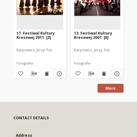
17. Festiwal Kultury
13. Festiwal Kultury
3. 
Kresowej 2011. [3]
Kresowej 2007. [6]
Kre
Karpowicz, Jerzy. Fot.
Karpowicz, Jerzy. Fot.
Kar
fotografia
fotografia
fot
More
CONTACT DETAILS
Address