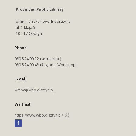
Provincial Public Library
of Emilia Sukertowa-Biedrawina
ul. 1 Maja 5
10-117 Olsztyn
Phone
089 524 90 32 (secretariat)
089 524 90 48 (Regional Workshop)
E-Mail
wmbc@wbp.olsztyn.pl
Visit us!
https://www.wbp.olsztyn.pl/