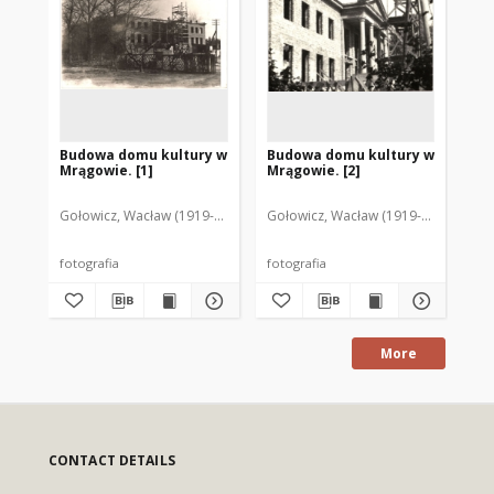
Budowa domu kultury w
Budowa domu kultury w
[G
Mrągowie. [1]
Mrągowie. [2]
ku
Gołowicz, Wacław (1919-1983). Fot.
Gołowicz, Wacław (1919-1983). Fot.
Goł
fotografia
fotografia
fot
More
CONTACT DETAILS