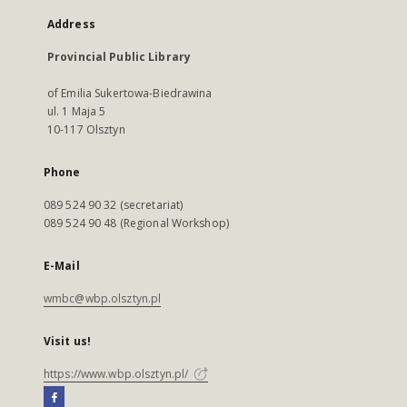
Address
Provincial Public Library
of Emilia Sukertowa-Biedrawina
ul. 1 Maja 5
10-117 Olsztyn
Phone
089 524 90 32 (secretariat)
089 524 90 48 (Regional Workshop)
E-Mail
wmbc@wbp.olsztyn.pl
Visit us!
https://www.wbp.olsztyn.pl/